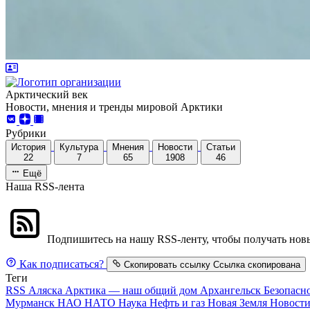
Арктический век
Новости, мнения и тренды мировой Арктики
Рубрики
История
Культура
Мнения
Новости
Статьи
22
7
65
1908
46
Ещё
Наша RSS-лента
Подпишитесь на нашу RSS-ленту, чтобы получать новы
Как подписаться?
Скопировать ссылку
Ссылка скопирована
Теги
RSS
Аляска
Арктика — наш общий дом
Архангельск
Безопасн
Мурманск
НАО
НАТО
Наука
Нефть и газ
Новая Земля
Новост