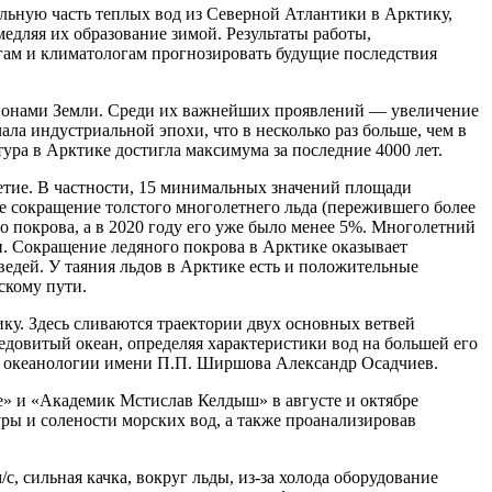
ьную часть теплых вод из Северной Атлантики в Арктику,
медляя их образование зимой. Результаты работы,
огам и климатологам прогнозировать будущие последствия
айонами Земли. Среди их важнейших проявлений — увеличение
ла индустриальной эпохи, что в несколько раз больше, чем в
тура в Арктике достигла максимума за последние 4000 лет.
летие. В частности, 15 минимальных значений площади
ое сокращение толстого многолетнего льда (пережившего более
ого покрова, а в 2020 году его уже было менее 5%. Многолетний
лн. Сокращение ледяного покрова в Арктике оказывает
едей. У таяния льдов в Арктике есть и положительные
скому пути.
у. Здесь сливаются траектории двух основных ветвей
едовитый океан, определяя характеристики вод на большей его
та океанологии имени П.П. Ширшова Александр Осадчиев.
» и «Академик Мстислав Келдыш» в августе и октябре
ы и солености морских вод, а также проанализировав
с, сильная качка, вокруг льды, из-за холода оборудование