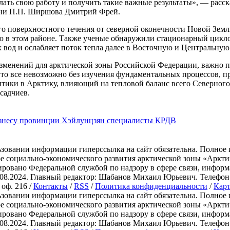
елать свою работу и получить такие важные результаты», — расс
ени П.П. Ширшова Дмитрий Фрей.
о поверхностного течения от северной оконечности Новой Земли
ию в этом районе. Также ученые обнаружили стационарный цикл
 вод и ослабляет поток тепла далее в Восточную и Центральную
зменений для арктической зоны Российской Федерации, важно 
Это все невозможно без изучения фундаментальных процессов, 
ики в Арктику, влияющий на тепловой баланс всего Северного 
садчиев.
изнесу провинции Хэйлунцзян специалисты КРДВ
зовании информации гиперссылка на сайт обязательна. Полное 
ре социально-экономического развития арктической зоны «Ар
ировано Федеральной службой по надзору в сфере связи, инфо
.2024. Главный редактор: Шабанов Михаил Юрьевич. Телефон: +7 
 оф. 216 /
Контакты
/
RSS
/
Политика конфиденциальности
/
Карт
зовании информации гиперссылка на сайт обязательна. Полное 
ре социально-экономического развития арктической зоны «Ар
ировано Федеральной службой по надзору в сфере связи, инфо
.2024. Главный редактор: Шабанов Михаил Юрьевич. Телефон: +7 