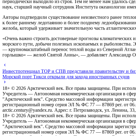
периодически выходило из строя. Тем не менее нам удалось сд
наук, старший научный сотрудник Института океанологии им
Авторы подтвердили существование неизвестного ранее теплог
к более раннему ледотаянию и более позднему ледообразован
желоба, который удерживает значительную часть атлантических
«Очень важно строить достоверные прогнозы климатических и
морского пути, добычи полезных ископаемых и рыболовства. 
— крупномасштабный перенос теплой воды из Северной Атлант
горлышко« — желоб Святой Анны», — добавляет Александр О
Инвестпотенциал ТОР и СПВ представили правительству и б
Морской порт Тикси открыли для захода иностранных судов
18+ ©
2026
Арктический век. Все права защищены. При исполь
Учредитель — Автономная некоммерческая организация в сфе
"Арктический век". Средство массовой информации зарегистр
регистрационный номер серия ЭЛ № ФС 77 — 87869 рег. от 06.08
arctic.century@yandex.ru. Адрес: г. Петрозаводск, ул. Ленина, 33,
18+ ©
2026
Арктический век. Все права защищены. При исполь
Учредитель — Автономная некоммерческая организация в сфе
"Арктический век". Средство массовой информации зарегистр
регистрационный номер серия ЭЛ № ФС 77 — 87869 рег. от 06.08