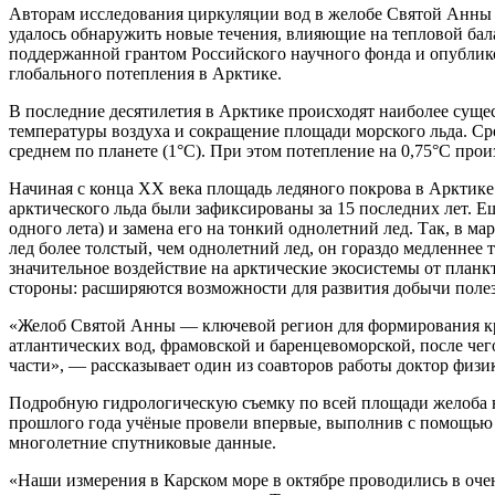
Авторам исследования циркуляции вод в желобе Святой Анны 
удалось обнаружить новые течения, влияющие на тепловой бала
поддержанной грантом Российского научного фонда и опубликов
глобального потепления в Арктике.
В последние десятилетия в Арктике происходят наиболее сущ
температуры воздуха и сокращение площади морского льда. Сре
среднем по планете (1°С). При этом потепление на 0,75°С произ
Начиная с конца XX века площадь ледяного покрова в Арктике
арктического льда были зафиксированы за 15 последних лет. 
одного лета) и замена его на тонкий однолетний лед. Так, в ма
лед более толстый, чем однолетний лед, он гораздо медленнее 
значительное воздействие на арктические экосистемы от план
стороны: расширяются возможности для развития добычи поле
«Желоб Святой Анны — ключевой регион для формирования кру
атлантических вод, фрамовской и баренцевоморской, после чег
части», — рассказывает один из соавторов работы доктор фи
Подробную гидрологическую съемку по всей площади желоба в
прошлого года учёные провели впервые, выполнив с помощью 
многолетние спутниковые данные.
«Наши измерения в Карском море в октябре проводились в очень