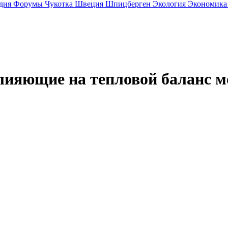
дия
Форумы
Чукотка
Швеция
Шпицберген
Экология
Экономик
влияющие на тепловой баланс м