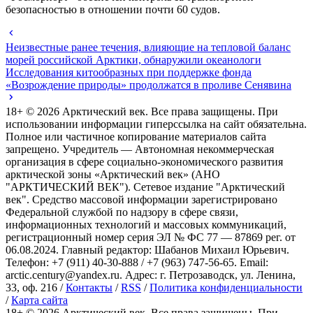
безопасностью в отношении почти 60 судов.
Неизвестные ранее течения, влияющие на тепловой баланс
морей российской Арктики, обнаружили океанологи
Исследования китообразных при поддержке фонда
«Возрождение природы» продолжатся в проливе Сенявина
18+ ©
2026
Арктический век. Все права защищены. При
использовании информации гиперссылка на сайт обязательна.
Полное или частичное копирование материалов сайта
запрещено. Учредитель — Автономная некоммерческая
организация в сфере социально-экономического развития
арктической зоны «Арктический век» (АНО
"АРКТИЧЕСКИЙ ВЕК"). Сетевое издание "Арктический
век". Средство массовой информации зарегистрировано
Федеральной службой по надзору в сфере связи,
информационных технологий и массовых коммуникаций,
регистрационный номер серия ЭЛ № ФС 77 — 87869 рег. от
06.08.2024. Главный редактор: Шабанов Михаил Юрьевич.
Телефон: +7 (911) 40-30-888 / +7 (963) 747-56-65. Email:
arctic.century@yandex.ru. Адрес: г. Петрозаводск, ул. Ленина,
33, оф. 216 /
Контакты
/
RSS
/
Политика конфиденциальности
/
Карта сайта
18+ ©
2026
Арктический век. Все права защищены. При