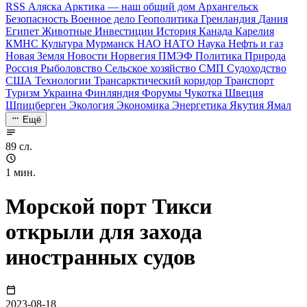
RSS
Аляска
Арктика — наш общий дом
Архангельск
Безопасность
Военное дело
Геополитика
Гренландия
Дания
Египет
Животные
Инвестиции
История
Канада
Карелия
КМНС
Культура
Мурманск
НАО
НАТО
Наука
Нефть и газ
Новая Земля
Новости
Норвегия
ПМЭФ
Политика
Природа
Россия
Рыболовство
Сельское хозяйство
СМП
Судоходство
США
Технологии
Трансарктический коридор
Транспорт
Туризм
Украина
Финляндия
Форумы
Чукотка
Швеция
Шпицберген
Экология
Экономика
Энергетика
Якутия
Ямал
Ещё
89 сл.
1 мин.
Морской порт Тикси
открыли для захода
иностранных судов
2023-08-18