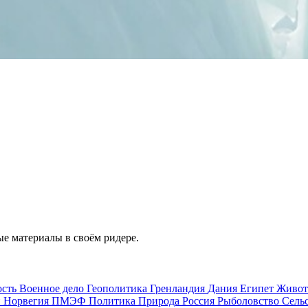
е материалы в своём ридере.
ость
Военное дело
Геополитика
Гренландия
Дания
Египет
Живо
и
Норвегия
ПМЭФ
Политика
Природа
Россия
Рыболовство
Сель