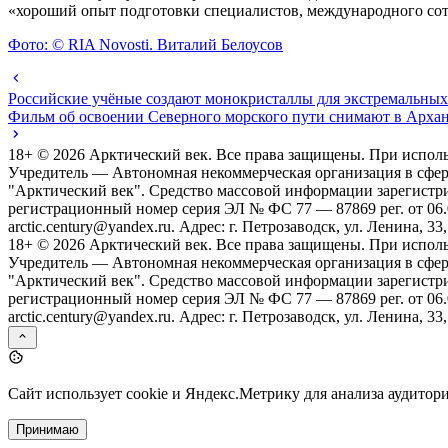
«хороший опыт подготовки специалистов, международного сот
Фото: © RIA Novosti. Виталий Белоусов
Российские учёные создают монокристаллы для экстремальных
Фильм об освоении Северного морского пути снимают в Архан
18+ ©
2026
Арктический век. Все права защищены. При исполь
Учредитель — Автономная некоммерческая организация в сфе
"Арктический век". Средство массовой информации зарегистр
регистрационный номер серия ЭЛ № ФС 77 — 87869 рег. от 06.08
arctic.century@yandex.ru. Адрес: г. Петрозаводск, ул. Ленина, 33,
18+ ©
2026
Арктический век. Все права защищены. При исполь
Учредитель — Автономная некоммерческая организация в сфе
"Арктический век". Средство массовой информации зарегистр
регистрационный номер серия ЭЛ № ФС 77 — 87869 рег. от 06.08
arctic.century@yandex.ru. Адрес: г. Петрозаводск, ул. Ленина, 33,
Сайт использует cookie и Яндекс.Метрику для анализа аудитор
Принимаю