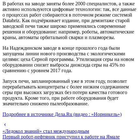
В работах на заводе заняты более 2000 специалистов, а также
активно используются цифровые технологии: так, все данные
о процессах работ собираются в поточном режиме системой
Databriz. Как подчёркивает издание, при демонтаже старой
заводской печи также широко применялись современные
решения и оборудование: например, роботы, автоматические
краны, автоматы орбитальной сварки и плазморезы.
На Надеждинском заводе в конце прошлого года были
запущены линии нового производства с экологическими
целями: цеха Серной программы. Утилизация серы на новом
оборудовании снизит выбросы диоксида серы на 45% по
сравнению с уровнем 2017 года.
Запуск печи, запланированный уже в этом году, позволит
перерабатывать концентраты с более низким содержанием
серы при высоких загрузках без потери качества готового
продукта. Кроме того, при работе оборудования будет
значительно снижено пылеобразование.
Подробнее в источнике Дела.Ru (видео : «Норникель»)
«Ледокол знаний» стал международным
Первый робот-нефтяник приступил к работе на Ямале