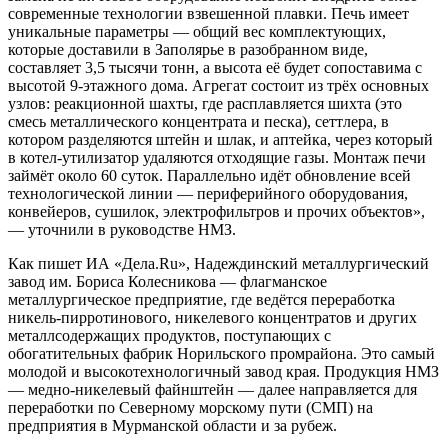
современные технологии взвешенной плавки. Печь имеет
уникальные параметры — общий вес комплектующих,
которые доставили в Заполярье в разобранном виде,
составляет 3,5 тысячи тонн, а высота её будет сопоставима с
высотой 9-этажного дома. Агрегат состоит из трёх основных
узлов: реакционной шахты, где расплавляется шихта (это
смесь металлического концентрата и песка), сеттлера, в
котором разделяются штейн и шлак, и аптейка, через который
в котел-утилизатор удаляются отходящие газы. Монтаж печи
займёт около 60 суток. Параллельно идёт обновление всей
технологической линии — периферийного оборудования,
конвейеров, сушилок, электрофильтров и прочих объектов»,
— уточнили в руководстве НМЗ.
Как пишет ИА «Дела.Ru», Надеждинский металлургический
завод им. Бориса Колесникова — флагманское
металлургическое предприятие, где ведётся переработка
никель-пирротинового, никелевого концентратов и других
металлсодержащих продуктов, поступающих с
обогатительных фабрик Норильского промрайона. Это самый
молодой и высокотехнологичный завод края. Продукция НМЗ
— медно-никелевый файнштейн — далее направляется для
переработки по Северному морскому пути (СМП) на
предприятия в Мурманской области и за рубеж.