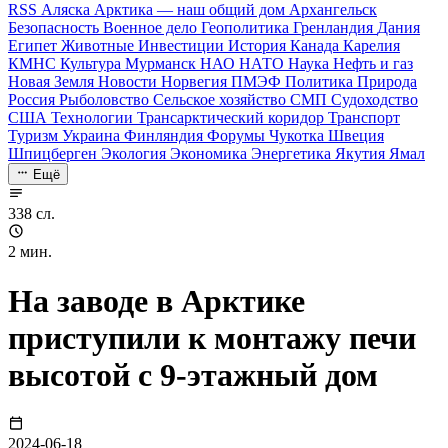
RSS
Аляска
Арктика — наш общий дом
Архангельск
Безопасность
Военное дело
Геополитика
Гренландия
Дания
Египет
Животные
Инвестиции
История
Канада
Карелия
КМНС
Культура
Мурманск
НАО
НАТО
Наука
Нефть и газ
Новая Земля
Новости
Норвегия
ПМЭФ
Политика
Природа
Россия
Рыболовство
Сельское хозяйство
СМП
Судоходство
США
Технологии
Трансарктический коридор
Транспорт
Туризм
Украина
Финляндия
Форумы
Чукотка
Швеция
Шпицберген
Экология
Экономика
Энергетика
Якутия
Ямал
Ещё
338 сл.
2 мин.
На заводе в Арктике
приступили к монтажу печи
высотой с 9‑этажный дом
2024-06-18