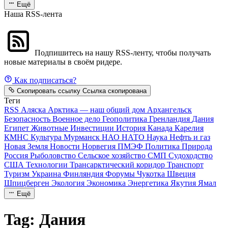
Ещё
Наша RSS-лента
Подпишитесь на нашу RSS-ленту, чтобы получать
новые материалы в своём ридере.
Как подписаться?
Скопировать ссылку
Ссылка скопирована
Теги
RSS
Аляска
Арктика — наш общий дом
Архангельск
Безопасность
Военное дело
Геополитика
Гренландия
Дания
Египет
Животные
Инвестиции
История
Канада
Карелия
КМНС
Культура
Мурманск
НАО
НАТО
Наука
Нефть и газ
Новая Земля
Новости
Норвегия
ПМЭФ
Политика
Природа
Россия
Рыболовство
Сельское хозяйство
СМП
Судоходство
США
Технологии
Трансарктический коридор
Транспорт
Туризм
Украина
Финляндия
Форумы
Чукотка
Швеция
Шпицберген
Экология
Экономика
Энергетика
Якутия
Ямал
Ещё
Tag: Дания