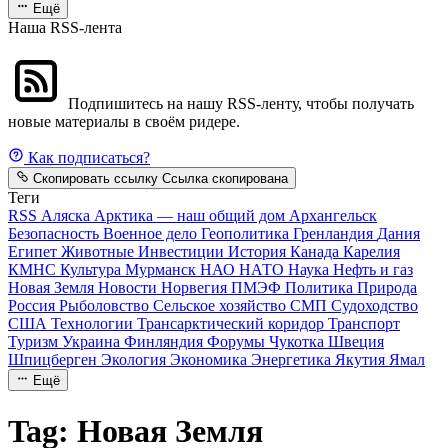
Ещё
Наша RSS-лента
Подпишитесь на нашу RSS-ленту, чтобы получать
новые материалы в своём ридере.
Как подписаться?
Скопировать ссылку
Ссылка скопирована
Теги
RSS
Аляска
Арктика — наш общий дом
Архангельск
Безопасность
Военное дело
Геополитика
Гренландия
Дания
Египет
Животные
Инвестиции
История
Канада
Карелия
КМНС
Культура
Мурманск
НАО
НАТО
Наука
Нефть и газ
Новая Земля
Новости
Норвегия
ПМЭФ
Политика
Природа
Россия
Рыболовство
Сельское хозяйство
СМП
Судоходство
США
Технологии
Трансарктический коридор
Транспорт
Туризм
Украина
Финляндия
Форумы
Чукотка
Швеция
Шпицберген
Экология
Экономика
Энергетика
Якутия
Ямал
Ещё
Tag: Новая Земля