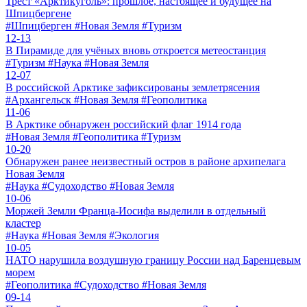
Трест «Арктикуголь»: прошлое, настоящее и будущее на
Шпицбергене
#Шпицберген #Новая Земля #Туризм
12-13
В Пирамиде для учёных вновь откроется метеостанция
#Туризм #Наука #Новая Земля
12-07
В российской Арктике зафиксированы землетрясения
#Архангельск #Новая Земля #Геополитика
11-06
В Арктике обнаружен российский флаг 1914 года
#Новая Земля #Геополитика #Туризм
10-20
Обнаружен ранее неизвестный остров в районе архипелага
Новая Земля
#Наука #Судоходство #Новая Земля
10-06
Моржей Земли Франца-Иосифа выделили в отдельный
кластер
#Наука #Новая Земля #Экология
10-05
НАТО нарушила воздушную границу России над Баренцевым
морем
#Геополитика #Судоходство #Новая Земля
09-14