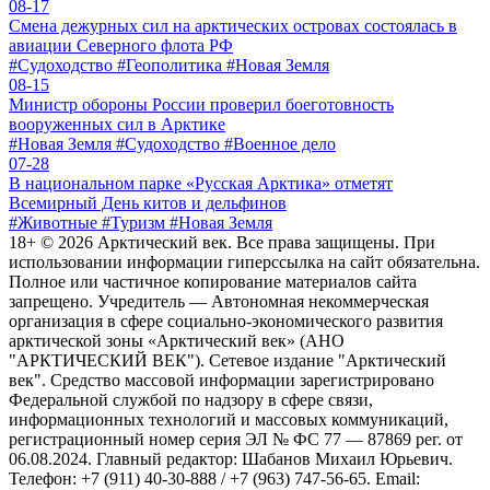
08-17
Смена дежурных сил на арктических островах состоялась в
авиации Северного флота РФ
#Судоходство #Геополитика #Новая Земля
08-15
Министр обороны России проверил боеготовность
вооруженных сил в Арктике
#Новая Земля #Судоходство #Военное дело
07-28
В национальном парке «Русская Арктика» отметят
Всемирный День китов и дельфинов
#Животные #Туризм #Новая Земля
18+ ©
2026
Арктический век. Все права защищены. При
использовании информации гиперссылка на сайт обязательна.
Полное или частичное копирование материалов сайта
запрещено. Учредитель — Автономная некоммерческая
организация в сфере социально-экономического развития
арктической зоны «Арктический век» (АНО
"АРКТИЧЕСКИЙ ВЕК"). Сетевое издание "Арктический
век". Средство массовой информации зарегистрировано
Федеральной службой по надзору в сфере связи,
информационных технологий и массовых коммуникаций,
регистрационный номер серия ЭЛ № ФС 77 — 87869 рег. от
06.08.2024. Главный редактор: Шабанов Михаил Юрьевич.
Телефон: +7 (911) 40-30-888 / +7 (963) 747-56-65. Email: