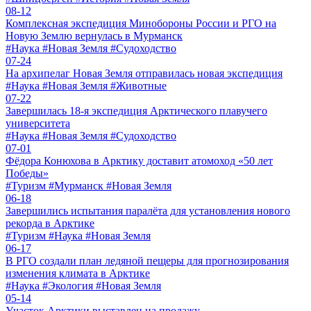
08-12
Комплексная экспедиция Минобороны России и РГО на
Новую Землю вернулась в Мурманск
#Наука #Новая Земля #Судоходство
07-24
На архипелаг Новая Земля отправилась новая экспедиция
#Наука #Новая Земля #Животные
07-22
Завершилась 18-я экспедиция Арктического плавучего
университета
#Наука #Новая Земля #Судоходство
07-01
Фёдора Конюхова в Арктику доставит атомоход «50 лет
Победы»
#Туризм #Мурманск #Новая Земля
06-18
Завершились испытания паралёта для установления нового
рекорда в Арктике
#Туризм #Наука #Новая Земля
06-17
В РГО создали план ледяной пещеры для прогнозирования
изменения климата в Арктике
#Наука #Экология #Новая Земля
05-14
Участок Арктики выставлен на продажу