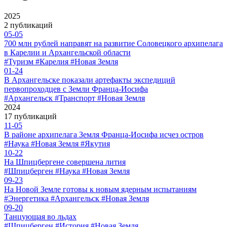
2025
2 публикаций
05-05
700 млн рублей направят на развитие Соловецкого архипелага
в Карелии и Архангельской области
#Туризм #Карелия #Новая Земля
01-24
В Архангельске показали артефакты экспедиций
первопроходцев с Земли Франца-Иосифа
#Архангельск #Транспорт #Новая Земля
2024
17 публикаций
11-05
В районе архипелага Земля Франца-Иосифа исчез остров
#Наука #Новая Земля #Якутия
10-22
На Шпицбергене совершена лития
#Шпицберген #Наука #Новая Земля
09-23
На Новой Земле готовы к новым ядерным испытаниям
#Энергетика #Архангельск #Новая Земля
09-20
Танцующая во льдах
#Шпицберген #История #Новая Земля