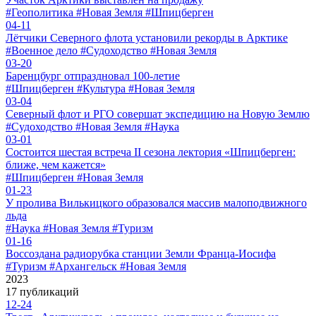
#Геополитика #Новая Земля #Шпицберген
04-11
Лётчики Северного флота установили рекорды в Арктике
#Военное дело #Судоходство #Новая Земля
03-20
Баренцбург отпраздновал 100-летие
#Шпицберген #Культура #Новая Земля
03-04
Северный флот и РГО совершат экспедицию на Новую Землю
#Судоходство #Новая Земля #Наука
03-01
Состоится шестая встреча II сезона лектория «Шпицберген:
ближе, чем кажется»
#Шпицберген #Новая Земля
01-23
У пролива Вилькицкого образовался массив малоподвижного
льда
#Наука #Новая Земля #Туризм
01-16
Воссоздана радиорубка станции Земли Франца-Иосифа
#Туризм #Архангельск #Новая Земля
2023
17 публикаций
12-24