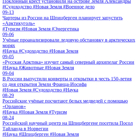
Поклонный крест установили на острове Земля Александры
#Судоходство #Новая Земля #Военное дело
09-13
Чартеры из России на Шпицберген планирует запустить
«Арктикуголь»
#Туризм #Новая Земля #Энергетика
09-06
Учёные проанализировали ледовую обстановку в арктических
морях
#Наука #Судоходство #Новая Земля
09-05
«Русская Арктика» изучит самый северный архипелаг России
#Наука #Животные #Новая Земля
09-04
В России выпустили конверты и открытки в честь 150-летия
со дня открытия Земли Франца-Иосифа
#Новая Земля #Судоходство #Наука
08-29
Российские учёные посчитают белых медведей с помощью
«Орланов»
#Наука #Новая Земля #Туризм
08-24
Российский научный центр на Шпицбергене посетила Посол
Тайланда в Норвегии
#Наука #Шпицберген #Новая Земля