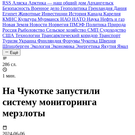
RSS
Аляска
Арктика — наш общий дом
Архангельск
Безопасность
Военное дело
Геополитика
Гренландия
Дания
Египет
Животные
Инвестиции
История
Канада
Карелия
КМНС
Культура
Мурманск
НАО
НАТО
Наука
Нефть и газ
Новая Земля
Новости
Норвегия
ПМЭФ
Политика
Природа
Россия
Рыболовство
Сельское хозяйство
СМП
Судоходство
США
Технологии
Трансарктический коридор
Транспорт
Туризм
Украина
Финляндия
Форумы
Чукотка
Швеция
Шпицберген
Экология
Экономика
Энергетика
Якутия
Ямал
Ещё
286 сл.
1 мин.
На Чукотке запустили
систему мониторинга
мерзлоты
2024-06-06