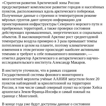
«Стратегия развития Арктической зоны России
предусматривает комплексное развитие городов и населённых
пунктов, расположенных вдоль арктического побережья.
Полученные данные о строении и температурном режиме
мёрзлых грунтов дают ценную информацию для
проектирования инфраструктуры Северного морского пути и
прибрежных территорий, а также проверки состояния
действующих промышленных, энергетических и социальных
объектов. В высокоширотной Арктике рост среднегодовой
температуры воздуха примерно в 3 раза превышает темпы
потепления в целом на планете, поэтому климатические
изменения в этом регионе происходят наиболее активными
темпами и требуют к себе повышенного внимания», —
отметил директор Арктического и антарктического научно-
исследовательского института Александр Макаров.
В институте уточнили, что в рамках создания
Государственной системы фонового мониторинга
многолетней мерзлоты учёные ААНИИ запустили более 20
пунктов наблюдений за криолитозоной на территории
России, в том числе самый северный пункт на острове Хейса
архипелага Земля Франца-Иосифа и самый южный на
границе с Монголией.
В конце года уже будут доступны данные о состоянии