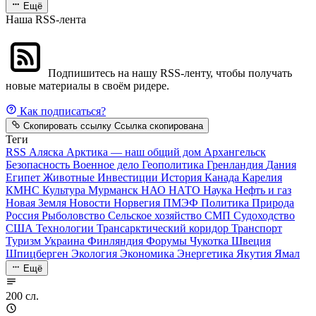
Ещё
Наша RSS-лента
Подпишитесь на нашу RSS-ленту, чтобы получать
новые материалы в своём ридере.
Как подписаться?
Скопировать ссылку
Ссылка скопирована
Теги
RSS
Аляска
Арктика — наш общий дом
Архангельск
Безопасность
Военное дело
Геополитика
Гренландия
Дания
Египет
Животные
Инвестиции
История
Канада
Карелия
КМНС
Культура
Мурманск
НАО
НАТО
Наука
Нефть и газ
Новая Земля
Новости
Норвегия
ПМЭФ
Политика
Природа
Россия
Рыболовство
Сельское хозяйство
СМП
Судоходство
США
Технологии
Трансарктический коридор
Транспорт
Туризм
Украина
Финляндия
Форумы
Чукотка
Швеция
Шпицберген
Экология
Экономика
Энергетика
Якутия
Ямал
Ещё
200 сл.