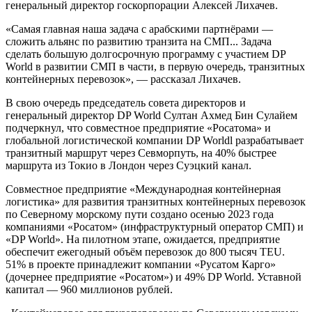
генеральный директор госкорпорации Алексей Лихачев.
«Самая главная наша задача с арабскими партнёрами —
сложить альянс по развитию транзита на СМП... Задача
сделать большую долгосрочную программу с участием DP
World в развитии СМП в части, в первую очередь, транзитных
контейнерных перевозок», — рассказал Лихачев.
В свою очередь председатель совета директоров и
генеральный директор DP World Султан Ахмед Бин Сулайем
подчеркнул, что совместное предприятие «Росатома» и
глобальной логистической компании DP Worldl разрабатывает
транзитный маршрут через Севморпуть, на 40% быстрее
маршрута из Токио в Лондон через Суэцкий канал.
Совместное предприятие «Международная контейнерная
логистика» для развития транзитных контейнерных перевозок
по Северному морскому пути создано осенью 2023 года
компаниями «Росатом» (инфраструктурный оператор СМП) и
«DP World». На пилотном этапе, ожидается, предприятие
обеспечит ежегодный объём перевозок до 800 тысяч TEU.
51% в проекте принадлежит компании «Русатом Карго»
(дочернее предприятие «Росатом») и 49% DP World. Уставной
капитал — 960 миллионов рублей.