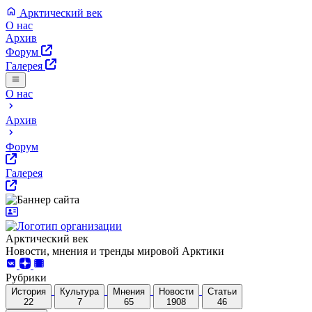
Арктический век
О нас
Архив
Форум
Галерея
О нас
Архив
Форум
Галерея
Арктический век
Новости, мнения и тренды мировой Арктики
Рубрики
История
Культура
Мнения
Новости
Статьи
22
7
65
1908
46