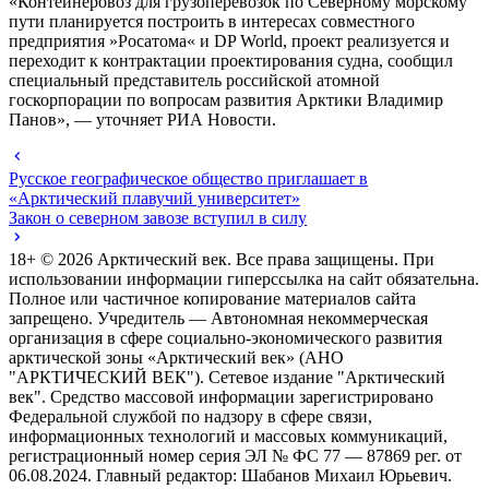
«Контейнеровоз для грузоперевозок по Северному морскому
пути планируется построить в интересах совместного
предприятия »Росатома« и DP World, проект реализуется и
переходит к контрактации проектирования судна, сообщил
специальный представитель российской атомной
госкорпорации по вопросам развития Арктики Владимир
Панов», — уточняет РИА Новости.
Русское географическое общество приглашает в
«Арктический плавучий университет»
Закон о северном завозе вступил в силу
18+ ©
2026
Арктический век. Все права защищены. При
использовании информации гиперссылка на сайт обязательна.
Полное или частичное копирование материалов сайта
запрещено. Учредитель — Автономная некоммерческая
организация в сфере социально-экономического развития
арктической зоны «Арктический век» (АНО
"АРКТИЧЕСКИЙ ВЕК"). Сетевое издание "Арктический
век". Средство массовой информации зарегистрировано
Федеральной службой по надзору в сфере связи,
информационных технологий и массовых коммуникаций,
регистрационный номер серия ЭЛ № ФС 77 — 87869 рег. от
06.08.2024. Главный редактор: Шабанов Михаил Юрьевич.