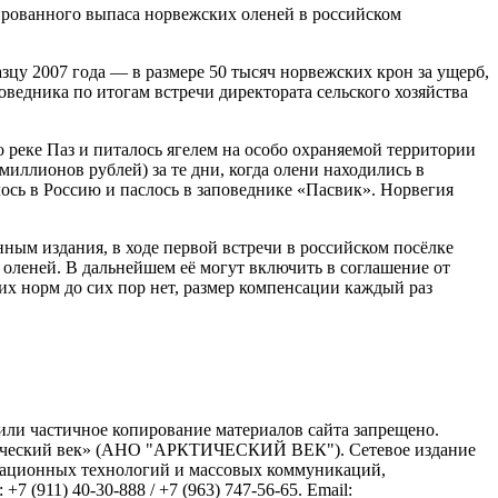
ированного выпаса норвежских оленей в российском
зцу 2007 года — в размере 50 тысяч норвежских крон за ущерб,
ведника по итогам встречи директората сельского хозяйства
 реке Паз и питалось ягелем на особо охраняемой территории
иллионов рублей) за те дни, когда олени находились в
лось в Россию и паслось в заповеднике «Пасвик». Норвегия
нным издания, в ходе первой встречи в российском посёлке
 оленей. В дальнейшем её могут включить в соглашение от
х норм до сих пор нет, размер компенсации каждый раз
или частичное копирование материалов сайта запрещено.
ктический век» (АНО "АРКТИЧЕСКИЙ ВЕК"). Сетевое издание
рмационных технологий и массовых коммуникаций,
(911) 40-30-888 / +7 (963) 747-56-65. Email: