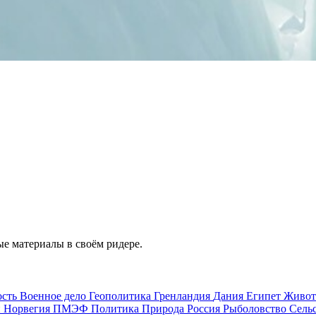
е материалы в своём ридере.
ость
Военное дело
Геополитика
Гренландия
Дания
Египет
Живо
и
Норвегия
ПМЭФ
Политика
Природа
Россия
Рыболовство
Сель