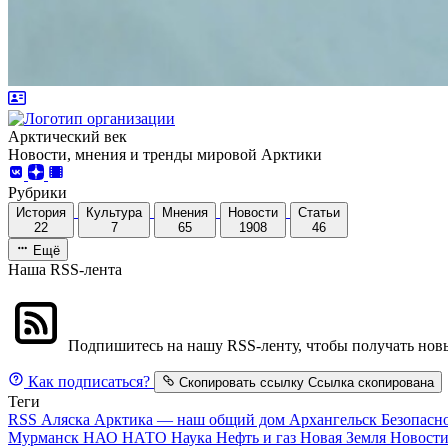
Арктический век
Новости, мнения и тренды мировой Арктики
Рубрики
История
Культура
Мнения
Новости
Статьи
22
7
65
1908
46
Ещё
Наша RSS-лента
Подпишитесь на нашу RSS-ленту, чтобы получать новы
Как подписаться?
Скопировать ссылку
Ссылка скопирована
Теги
RSS
Аляска
Арктика — наш общий дом
Архангельск
Безопасн
Мурманск
НАО
НАТО
Наука
Нефть и газ
Новая Земля
Новост