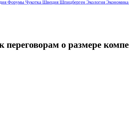
дия
Форумы
Чукотка
Швеция
Шпицберген
Экология
Экономик
 к переговорам о размере комп