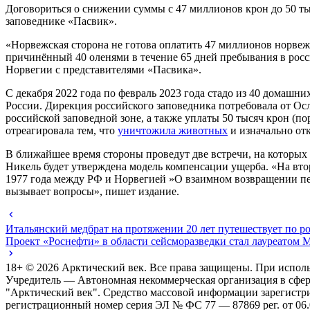
Договориться о снижении суммы с 47 миллионов крон до 50 т
заповеднике «Пасвик».
«Норвежская сторона не готова оплатить 47 миллионов норвежс
причинённый 40 оленями в течение 65 дней пребывания в росси
Норвегии с представителями «Пасвика».
С декабря 2022 года по февраль 2023 года стадо из 40 домашн
России. Дирекция российского заповедника потребовала от Осл
российской заповедной зоне, а также уплаты 50 тысяч крон (по
отреагировала тем, что
уничтожила животных
и изначально от
В ближайшее время стороны проведут две встречи, на которы
Никель будет утверждена модель компенсации ущерба. «На втор
1977 года между РФ и Норвегией »О взаимном возвращении пе
вызывает вопросы», пишет издание.
Итальянский медбрат на протяжении 20 лет путешествует по р
Проект «Роснефти» в области сейсморазведки стал лауреатом
18+ ©
2026
Арктический век. Все права защищены. При исполь
Учредитель — Автономная некоммерческая организация в сфе
"Арктический век". Средство массовой информации зарегистр
регистрационный номер серия ЭЛ № ФС 77 — 87869 рег. от 06.08