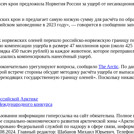
ысяч крон предложила Норвегия России за ущерб от несанкцион
ких крон и предлагает самую низкую сумму для расчёта по обра
йском заповеднике в 2023 году», — говорится в сообщении запо
их норвежских оленей перешло российско-норвежскую границу по
о компенсации ущерба в размере 47 миллионов крон (около 425 м
рядка 450 тысяч рублей) за каждое животное, которое переправи
казались компенсировать нанесённый ущерб.
х окончательно урегулируют вопросы, сообщило
The Arctic
. По да
ой встрече стороны обсудят методику расчёта ущерба от выпаса
реходящих государственную границу оленей«. Поскольку никаки
оссийской Арктике
 Международного конкурса
зовании информации гиперссылка на сайт обязательна. Полное 
ре социально-экономического развития арктической зоны «Ар
ировано Федеральной службой по надзору в сфере связи, инфо
.2024. Главный редактор: Шабанов Михаил Юрьевич. Телефон: +7 