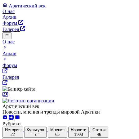
Арктический век
О нас
Архив
Форум
Галерея
О нас
Архив
Форум
Галерея
Арктический век
Новости, мнения и тренды мировой Арктики
Рубрики
История
Культура
Мнения
Новости
Статьи
22
7
65
1908
46