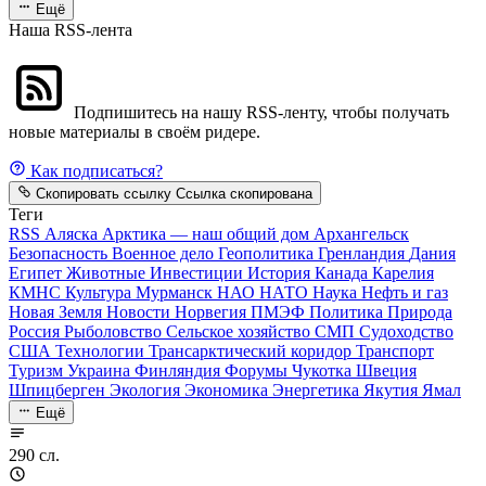
Ещё
Наша RSS-лента
Подпишитесь на нашу RSS-ленту, чтобы получать
новые материалы в своём ридере.
Как подписаться?
Скопировать ссылку
Ссылка скопирована
Теги
RSS
Аляска
Арктика — наш общий дом
Архангельск
Безопасность
Военное дело
Геополитика
Гренландия
Дания
Египет
Животные
Инвестиции
История
Канада
Карелия
КМНС
Культура
Мурманск
НАО
НАТО
Наука
Нефть и газ
Новая Земля
Новости
Норвегия
ПМЭФ
Политика
Природа
Россия
Рыболовство
Сельское хозяйство
СМП
Судоходство
США
Технологии
Трансарктический коридор
Транспорт
Туризм
Украина
Финляндия
Форумы
Чукотка
Швеция
Шпицберген
Экология
Экономика
Энергетика
Якутия
Ямал
Ещё
290 сл.