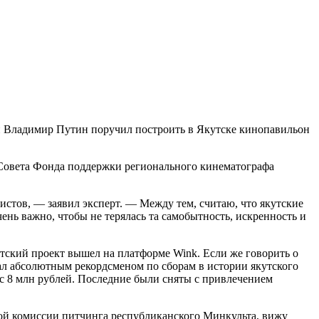
ии Владимир Путин поручил построить в Якутске кинопавильон
 Совета Фонда поддержки регионального кинематографа
истов, — заявил эксперт. — Между тем, считаю, что якутские
ень важно, чтобы не терялась та самобытность, искренность и
тский проект вышел на платформе Wink. Если же говорить о
ал абсолютным рекордсменом по сборам в истории якутского
с 8 млн рублей. Последние были сняты с привлечением
ой комиссии питчинга республиканского Минкульта, вижу