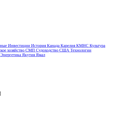
тные
Инвестиции
История
Канада
Карелия
КМНС
Культура
ское хозяйство
СМП
Судоходство
США
Технологии
а
Энергетика
Якутия
Ямал
м