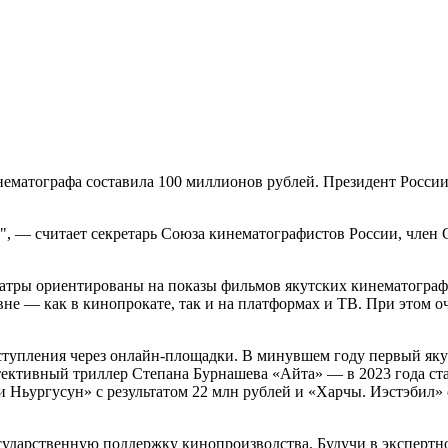
инематографа составила 100 миллионов рублей. Президент Росс
", — считает секретарь Союза кинематографистов России, член
театры ориентированы на показы фильмов якутских кинематограф
не — как в кинопрокате, так и на платформах и ТВ. При этом оч
ступления через онлайн-площадки. В минувшем году первый яку
тективный триллер Степана Бурнашева «Айта» — в 2023 года ст
 Ньургусун» с результатом 22 млн рублей и «Харчы. Иэстэбил» 
сударственную поддержку кинопроизводства. Будучи в экспертн