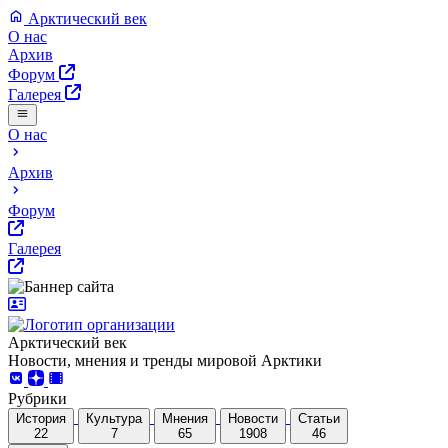
Арктический век
О нас
Архив
Форум
Галерея
О нас
Архив
Форум
Галерея
Арктический век
Новости, мнения и тренды мировой Арктики
Рубрики
История
Культура
Мнения
Новости
Статьи
22
7
65
1908
46