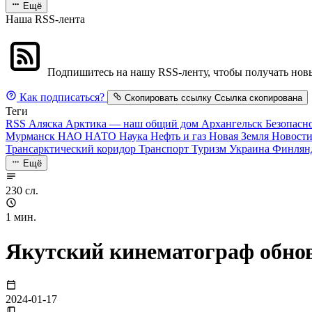
Ещё
Наша RSS-лента
Подпишитесь на нашу RSS-ленту, чтобы получать новы
Как подписаться?
Скопировать ссылку
Ссылка скопирована
Теги
RSS
Аляска
Арктика — наш общий дом
Архангельск
Безопасн
Мурманск
НАО
НАТО
Наука
Нефть и газ
Новая Земля
Новост
Трансарктический коридор
Транспорт
Туризм
Украина
Финлян
Ещё
230 сл.
1 мин.
Якутский кинематограф обнов
2024-01-17