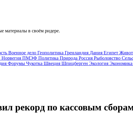
е материалы в своём ридере.
ость
Военное дело
Геополитика
Гренландия
Дания
Египет
Живо
и
Норвегия
ПМЭФ
Политика
Природа
Россия
Рыболовство
Сель
дия
Форумы
Чукотка
Швеция
Шпицберген
Экология
Экономик
ил рекорд по кассовым сбора