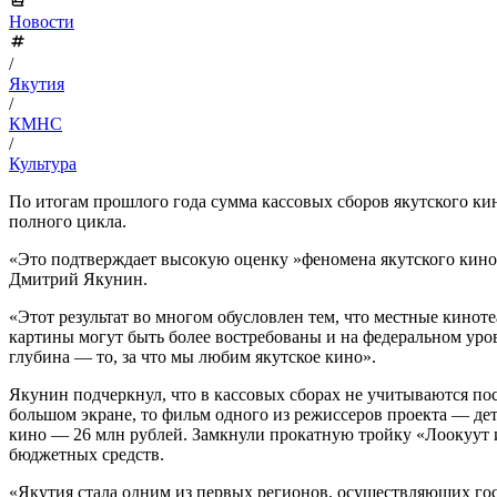
Новости
/
Якутия
/
КМНС
/
Культура
По итогам прошлого года сумма кассовых сборов якутского к
полного цикла.
«Это подтверждает высокую оценку »феномена якутского кино
Дмитрий Якунин.
«Этот результат во многом обусловлен тем, что местные кино
картины могут быть более востребованы и на федеральном уров
глубина — то, за что мы любим якутское кино».
Якунин подчеркнул, что в кассовых сборах не учитываются по
большом экране, то фильм одного из режиссеров проекта — де
кино — 26 млн рублей. Замкнули прокатную тройку «Лоокуут и
бюджетных средств.
«Якутия стала одним из первых регионов, осуществляющих го