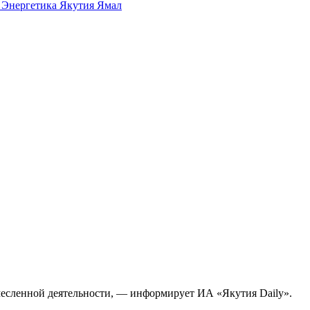
а
Энергетика
Якутия
Ямал
месленной деятельности, — информирует ИА «Якутия Daily».