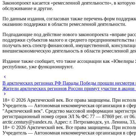
Законопроект касается «ремесленной деятельности», в которую 
обслуживание и другие.
По данным издания, согласован также перечень форм поддержк
оказанию поддержки в области ремесленной деятельности.
Подпадающие под действие нового законопроекта «вправе рас
поддержки субъектов малого и среднего предпринимательства в
получать весь спектр финансовой, имущественной, консульта
внешнеэкономическую деятельность в области ремесленной дея
Издание также сообщает, что такие ассоциации как «Ювелиры
республике, уже функционируют.
В арктических регионах РФ Парады Победы прошли несмотря
Жители арктических регионов России примут участие в акции
18+ ©
2026
Арктический век. Все права защищены. При исполь
Учредитель — Автономная некоммерческая организация в сфе
"Арктический век". Средство массовой информации зарегистр
регистрационный номер серия ЭЛ № ФС 77 — 87869 рег. от 06.08
arctic.century@yandex.ru. Адрес: г. Петрозаводск, ул. Ленина, 33,
18+ ©
2026
Арктический век. Все права защищены. При исполь
Учредитель — Автономная некоммерческая организация в сфе