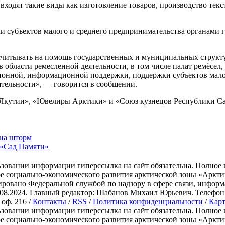
входят такие виды как изготовление товаров, производство текст
и субъектов малого и среднего предпринимательства органами г
считывать на помощь государственных и муниципальных структ
 области ремесленной деятельности, в том числе палат ремёсел,
ционной, информационной поддержки, поддержки субъектов мал
тельности», — говорится в сообщении.
 Якутии», «Ювелиры Арктики» и «Союз кузнецов Республики Са
 на шторм
 «Сад Памяти»
зовании информации гиперссылка на сайт обязательна. Полное 
ре социально-экономического развития арктической зоны «Ар
ировано Федеральной службой по надзору в сфере связи, инфо
.2024. Главный редактор: Шабанов Михаил Юрьевич. Телефон: +7 
 оф. 216 /
Контакты
/
RSS
/
Политика конфиденциальности
/
Карт
зовании информации гиперссылка на сайт обязательна. Полное 
ре социально-экономического развития арктической зоны «Ар