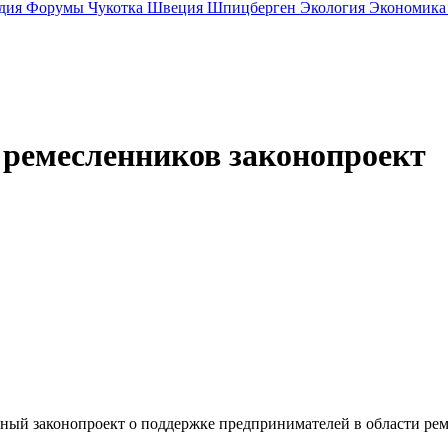
дия
Форумы
Чукотка
Швеция
Шпицберген
Экология
Экономик
 ремесленников законопроект
ьный законопроект о поддержке предпринимателей в области ре