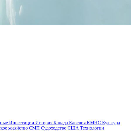
тные
Инвестиции
История
Канада
Карелия
КМНС
Культура
ское хозяйство
СМП
Судоходство
США
Технологии