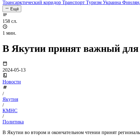
Трансарктический коридор
Транспорт
Туризм
Украина
Финлян
Ещё
158 сл.
1 мин.
В Якутии принят важный для
2024-05-13
Новости
/
Якутия
/
КМНС
/
Политика
В Якутии во втором и окончательном чтении принят регионал