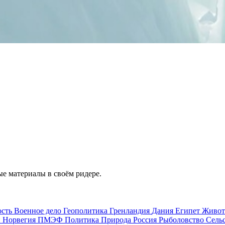
е материалы в своём ридере.
ость
Военное дело
Геополитика
Гренландия
Дания
Египет
Живо
и
Норвегия
ПМЭФ
Политика
Природа
Россия
Рыболовство
Сель