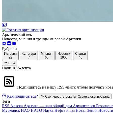
Арктический век
Новости, мнения и тренды мировой Арктики
Рубрики
История
Культура
Мнения
Новости
Статьи
22
7
65
1908
46
Ещё
Наша RSS-лента
Подпишитесь на нашу RSS-ленту, чтобы получать новы
Как подписаться?
Скопировать ссылку
Ссылка скопирована
Теги
RSS
Аляска
Арктика — наш общий дом
Архангельск
Безопасн
Мурманск
НАО
НАТО
Наука
Нефть и газ
Новая Земля
Новост