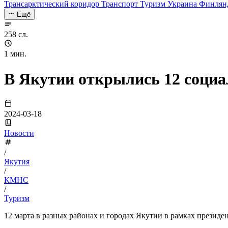
Трансарктический коридор
Транспорт
Туризм
Украина
Финлян
Ещё
258 сл.
1 мин.
В Якутии открылись 12 социа
2024-03-18
Новости
/
Якутия
/
КМНС
/
Туризм
12 марта в разных районах и городах Якутии в рамках презид