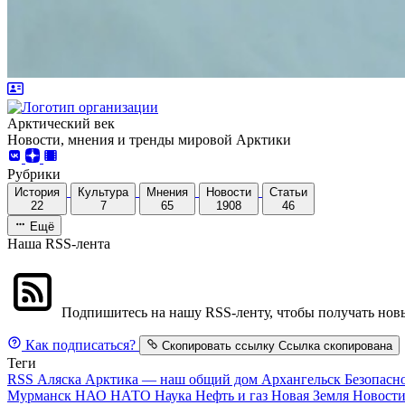
Арктический век
Новости, мнения и тренды мировой Арктики
Рубрики
История
Культура
Мнения
Новости
Статьи
22
7
65
1908
46
Ещё
Наша RSS-лента
Подпишитесь на нашу RSS-ленту, чтобы получать новы
Как подписаться?
Скопировать ссылку
Ссылка скопирована
Теги
RSS
Аляска
Арктика — наш общий дом
Архангельск
Безопасн
Мурманск
НАО
НАТО
Наука
Нефть и газ
Новая Земля
Новост