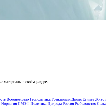
е материалы в своём ридере.
ость
Военное дело
Геополитика
Гренландия
Дания
Египет
Живо
и
Норвегия
ПМЭФ
Политика
Природа
Россия
Рыболовство
Сель