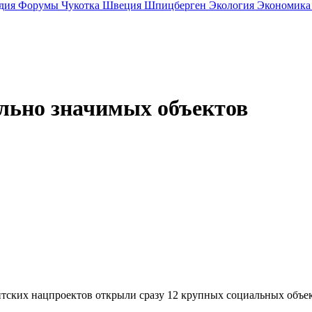
дия
Форумы
Чукотка
Швеция
Шпицберген
Экология
Экономик
льно значимых объектов
ентских нацпроектов открыли сразу 12 крупных социальных объе