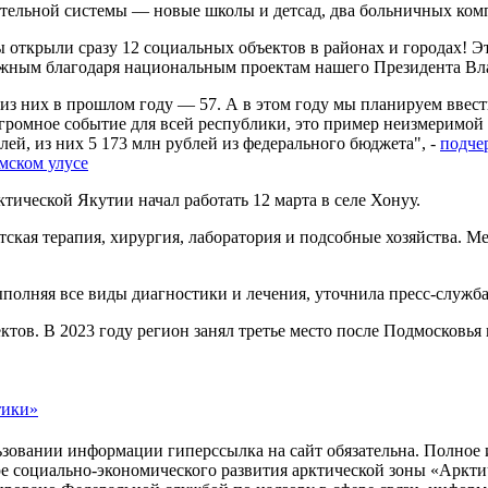
ельной системы — новые школы и детсад, два больничных компл
 открыли сразу 12 социальных объектов в районах и городах! Э
можным благодаря национальным проектам нашего Президента В
, из них в прошлом году — 57. А в этом году мы планируем вве
громное событие для всей республики, это пример неизмеримой
лей, из них 5 173 млн рублей из федерального бюджета", -
подче
мском улусе
ческой Якутии начал работать 12 марта в селе Хонуу.
етская терапия, хирургия, лаборатория и подсобные хозяйства.
ыполняя все виды диагностики и лечения, уточнила пресс-служб
ктов. В 2023 году регион занял третье место после Подмосковь
тики»
зовании информации гиперссылка на сайт обязательна. Полное 
ре социально-экономического развития арктической зоны «Ар