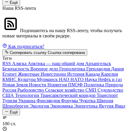
Ещё
Наша RSS-лента
Подпишитесь на нашу RSS-ленту, чтобы получать
новые материалы в своём ридере.
Как подписаться?
Скопировать ссылку
Ссылка скопирована
Теги
RSS
Аляска
Арктика — наш общий дом
Архангельск
Безопасность
Военное дело
Геополитика
Гренландия
Дания
Египет
Животные
Инвестиции
История
Канада
Карелия
КМНС
Культура
Мурманск
НАО
НАТО
Наука
Нефть и газ
Новая Земля
Новости
Норвегия
ПМЭФ
Политика
Природа
Россия
Рыболовство
Сельское хозяйство
СМП
Судоходство
США
Технологии
Трансарктический коридор
Транспорт
Туризм
Украина
Финляндия
Форумы
Чукотка
Швеция
Шпицберген
Экология
Экономика
Энергетика
Якутия
Ямал
Ещё
100 сл.