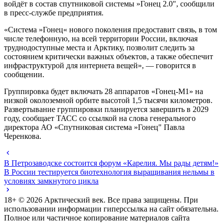
войдёт в состав спутниковой системы »Гонец 2.0", сообщили
в пресс-службе предприятия.
«Система »Гонец« нового поколения предоставит связь, в том
числе телефонную, на всей территории России, включая
труднодоступные места и Арктику, позволит следить за
состоянием критически важных объектов, а также обеспечит
инфраструктурой для интернета вещей», — говорится в
сообщении.
Группировка будет включать 28 аппаратов «Гонец-М1» на
низкой околоземной орбите высотой 1,5 тысячи километров.
Развертывание группировки планируется завершить в 2029
году, сообщает ТАСС со ссылкой на слова генерального
директора АО «Спутниковая система »Гонец" Павла
Черенкова.
В Петрозаводске состоится форум «Карелия. Мы рады детям!»
В России тестируется биотехнология выращивания нельмы в
условиях замкнутого цикла
18+ ©
2026
Арктический век. Все права защищены. При
использовании информации гиперссылка на сайт обязательна.
Полное или частичное копирование материалов сайта