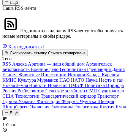
Ещё
Наша RSS-лента
Подпишитесь на нашу RSS-ленту, чтобы получать
новые материалы в своём ридере.
Как подписаться?
Скопировать ссылку
Ссылка скопирована
Теги
RSS
Аляска
Арктика — наш общий дом
Архангельск
Безопасность
Военное дело
Геополитика
Гренландия
Дания
Египет
Животные
Инвестиции
История
Канада
Карелия
КМНС
Культура
Мурманск
НАО
НАТО
Наука
Нефть и газ
Новая Земля
Новости
Норвегия
ПМЭФ
Политика
Природа
Россия
Рыболовство
Сельское хозяйство
СМП
Судоходство
США
Технологии
Трансарктический коридор
Транспорт
Туризм
Украина
Финляндия
Форумы
Чукотка
Швеция
Шпицберген
Экология
Экономика
Энергетика
Якутия
Ямал
Ещё
155 сл.