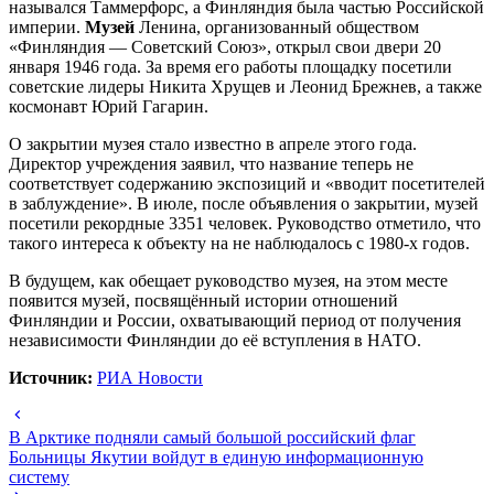
назывался Таммерфорс, а Финляндия была частью Российской
империи.
Музей
Ленина, организованный обществом
«Финляндия — Советский Союз», открыл свои двери 20
января 1946 года. За время его работы площадку посетили
советские лидеры Никита Хрущев и Леонид Брежнев, а также
космонавт Юрий Гагарин.
О закрытии музея стало известно в апреле этого года.
Директор учреждения заявил, что название теперь не
соответствует содержанию экспозиций и «вводит посетителей
в заблуждение». В июле, после объявления о закрытии, музей
посетили рекордные 3351 человек. Руководство отметило, что
такого интереса к объекту на не наблюдалось с 1980-х годов.
В будущем, как обещает руководство музея, на этом месте
появится музей, посвящённый истории отношений
Финляндии и России, охватывающий период от получения
независимости Финляндии до её вступления в НАТО.
Источник:
РИА Новости
В Арктике подняли самый большой российский флаг
Больницы Якутии войдут в единую информационную
систему