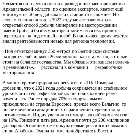
Несмотря на то, что алмазов в разведанных месторождениях
Архангельской области, по оценкам экспертов, хватит ещё
минимум на 50 лет, добывать их становится сложнее. Но
словам специалистов, в 2027 году может закончиться
открытый способ добычи минералов на месторождении
имени Гриба, а бизнесу, который занимается им, придётся
переходить на подземный способ. В настоящее время ведётся
анализ рентабельности новых для региона технологий.
«Под отметкой минус 350 метров по Балтийской системе
находятся ещё порядка 26 миллионов карат алмазов, которые
стоят на балансе государства. Мы обязаны эти запасы извлечь
и реализовать», — рассказали в компании — разработчике
месторождения.
В министерстве природных ресурсов и ЛПК Поморья
добавили, что с 2021 года добыча сохраняется на стабильном
уровне, хотя география мировых поставок камней резко
изменилась. Ранее порядка 70% экспорта алмазов
приходилось на страны Евросоюз, прежде всего Бельгию, то
после введения санкционных ограничений первенство за
юго-востоком. Индия увеличила импорт российских алмазов
на 16%, Гонконг в пять раз, Армения почти до 200 миллионов
долларов. Основными же покупателями российских алмазов
стали Арабские Эмираты, уже приобретшие в России