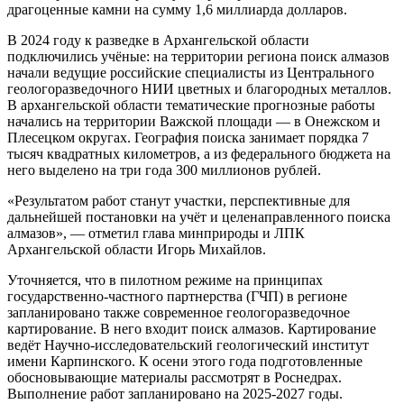
драгоценные камни на сумму 1,6 миллиарда долларов.
В 2024 году к разведке в Архангельской области
подключились учёные: на территории региона поиск алмазов
начали ведущие российские специалисты из Центрального
геологоразведочного НИИ цветных и благородных металлов.
В архангельской области тематические прогнозные работы
начались на территории Важской площади — в Онежском и
Плесецком округах. География поиска занимает порядка 7
тысяч квадратных километров, а из федерального бюджета на
него выделено на три года 300 миллионов рублей.
«Результатом работ станут участки, перспективные для
дальнейшей постановки на учёт и целенаправленного поиска
алмазов», — отметил глава минприроды и ЛПК
Архангельской области Игорь Михайлов.
Уточняется, что в пилотном режиме на принципах
государственно-частного партнерства (ГЧП) в регионе
запланировано также современное геологоразведочное
картирование. В него входит поиск алмазов. Картирование
ведёт Научно-исследовательский геологический институт
имени Карпинского. К осени этого года подготовленные
обосновывающие материалы рассмотрят в Роснедрах.
Выполнение работ запланировано на 2025-2027 годы.