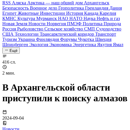
RSS
Аляска
Арктика — наш общий дом
Архангельск
Безопасность
Военное дело
Геополитика
Гренландия
Дания
Египет
Животные
Инвестиции
История
Канада
Карелия
КМНС
Культура
Мурманск
НАО
НАТО
Наука
Нефть и газ
Новая Земля
Новости
Норвегия
ПМЭФ
Политика
Природа
Россия
Рыболовство
Сельское хозяйство
СМП
Судоходство
США
Технологии
Трансарктический коридор
Транспорт
Туризм
Украина
Финляндия
Форумы
Чукотка
Швеция
Шпицберген
Экология
Экономика
Энергетика
Якутия
Ямал
Ещё
416 сл.
2 мин.
В Архангельской области
приступили к поиску алмазов
2024-09-04
Новости