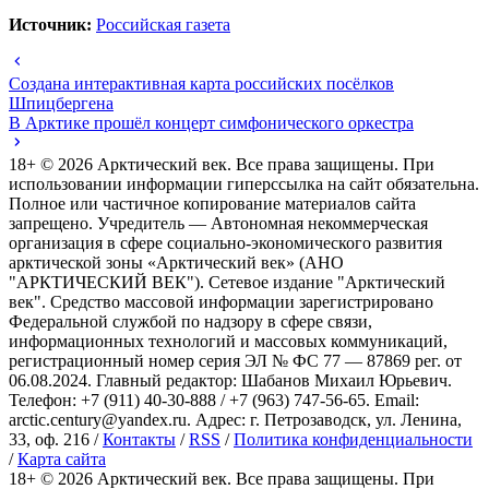
Источник:
Российская газета
Создана интерактивная карта российских посёлков
Шпицбергена
В Арктике прошёл концерт симфонического оркестра
18+ ©
2026
Арктический век. Все права защищены. При
использовании информации гиперссылка на сайт обязательна.
Полное или частичное копирование материалов сайта
запрещено. Учредитель — Автономная некоммерческая
организация в сфере социально-экономического развития
арктической зоны «Арктический век» (АНО
"АРКТИЧЕСКИЙ ВЕК"). Сетевое издание "Арктический
век". Средство массовой информации зарегистрировано
Федеральной службой по надзору в сфере связи,
информационных технологий и массовых коммуникаций,
регистрационный номер серия ЭЛ № ФС 77 — 87869 рег. от
06.08.2024. Главный редактор: Шабанов Михаил Юрьевич.
Телефон: +7 (911) 40-30-888 / +7 (963) 747-56-65. Email:
arctic.century@yandex.ru. Адрес: г. Петрозаводск, ул. Ленина,
33, оф. 216 /
Контакты
/
RSS
/
Политика конфиденциальности
/
Карта сайта
18+ ©
2026
Арктический век. Все права защищены. При