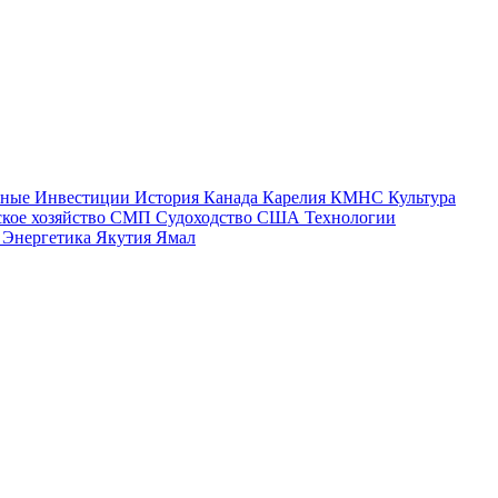
тные
Инвестиции
История
Канада
Карелия
КМНС
Культура
ское хозяйство
СМП
Судоходство
США
Технологии
а
Энергетика
Якутия
Ямал