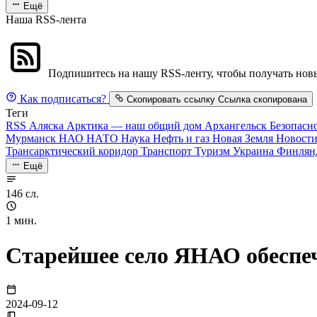
Ещё
Наша RSS-лента
Подпишитесь на нашу RSS-ленту, чтобы получать новы
Как подписаться?
Скопировать ссылку
Ссылка скопирована
Теги
RSS
Аляска
Арктика — наш общий дом
Архангельск
Безопасн
Мурманск
НАО
НАТО
Наука
Нефть и газ
Новая Земля
Новост
Трансарктический коридор
Транспорт
Туризм
Украина
Финлян
Ещё
146 сл.
1 мин.
Старейшее село ЯНАО обеспе
2024-09-12