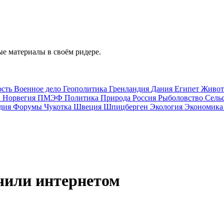
е материалы в своём ридере.
ость
Военное дело
Геополитика
Гренландия
Дания
Египет
Живо
и
Норвегия
ПМЭФ
Политика
Природа
Россия
Рыболовство
Сель
дия
Форумы
Чукотка
Швеция
Шпицберген
Экология
Экономик
чили интернетом