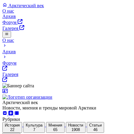
Арктический век
О нас
Архив
Форум
Галерея
О нас
Архив
Форум
Галерея
Арктический век
Новости, мнения и тренды мировой Арктики
Рубрики
История
Культура
Мнения
Новости
Статьи
22
7
65
1908
46