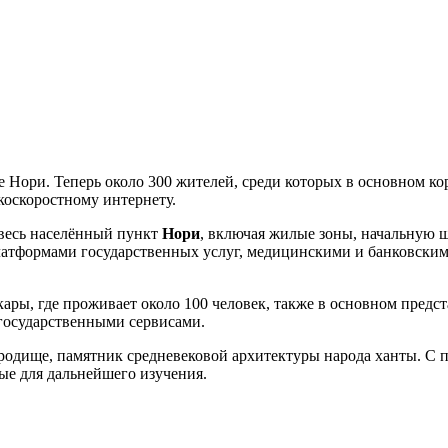
е Нори. Теперь около 300 жителей, среди которых в основном 
коскоростному интернету.
 весь населённый пункт
Нори
, включая жилые зоны, начальную ш
платформами государственных услуг, медицинскими и банковским
ары, где проживает около 100 человек, также в основном предс
государственными сервисами.
ородище, памятник средневековой архитектуры народа ханты. С 
ые для дальнейшего изучения.