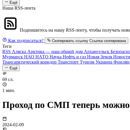
Ещё
Наша RSS-лента
Подпишитесь на нашу RSS-ленту, чтобы получать новы
Как подписаться?
Скопировать ссылку
Ссылка скопирована
Теги
RSS
Аляска
Арктика — наш общий дом
Архангельск
Безопасн
Мурманск
НАО
НАТО
Наука
Нефть и газ
Новая Земля
Новост
Трансарктический коридор
Транспорт
Туризм
Украина
Финлян
Ещё
69 сл.
1 мин.
Проход по СМП теперь можно 
2024-02-09