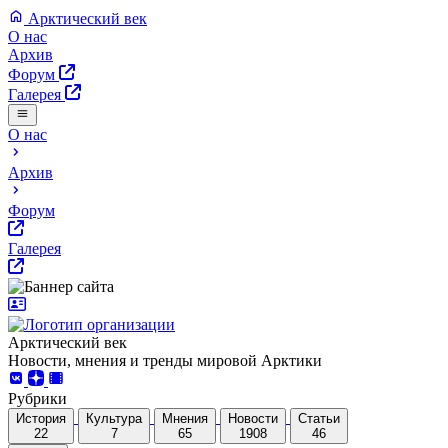
Арктический век
О нас
Архив
Форум
Галерея
О нас
Архив
Форум
Галерея
Арктический век
Новости, мнения и тренды мировой Арктики
Рубрики
История
Культура
Мнения
Новости
Статьи
22
7
65
1908
46