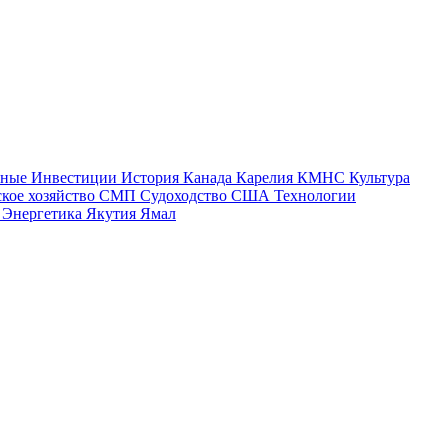
тные
Инвестиции
История
Канада
Карелия
КМНС
Культура
ское хозяйство
СМП
Судоходство
США
Технологии
а
Энергетика
Якутия
Ямал