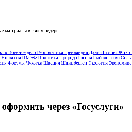
е материалы в своём ридере.
ость
Военное дело
Геополитика
Гренландия
Дания
Египет
Живо
и
Норвегия
ПМЭФ
Политика
Природа
Россия
Рыболовство
Сель
дия
Форумы
Чукотка
Швеция
Шпицберген
Экология
Экономик
оформить через «Госуслуги»