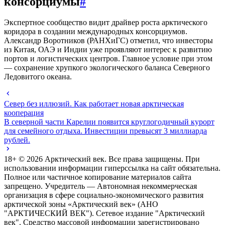
консорциумы
#
Экспертное сообщество видит драйвер роста арктического
коридора в создании международных консорциумов.
Александр Воротников (РАНХиГС) отметил, что инвесторы
из Китая, ОАЭ и Индии уже проявляют интерес к развитию
портов и логистических центров. Главное условие при этом
— сохранение хрупкого экологического баланса Северного
Ледовитого океана.
Север без иллюзий. Как работает новая арктическая
кооперация
В северной части Карелии появится круглогодичный курорт
для семейного отдыха. Инвестиции превысят 3 миллиарда
рублей.
18+ ©
2026
Арктический век. Все права защищены. При
использовании информации гиперссылка на сайт обязательна.
Полное или частичное копирование материалов сайта
запрещено. Учредитель — Автономная некоммерческая
организация в сфере социально-экономического развития
арктической зоны «Арктический век» (АНО
"АРКТИЧЕСКИЙ ВЕК"). Сетевое издание "Арктический
век". Средство массовой информации зарегистрировано