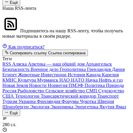
Ещё
Наша RSS-лента
Подпишитесь на нашу RSS-ленту, чтобы получать
новые материалы в своём ридере.
Как подписаться?
Скопировать ссылку
Ссылка скопирована
Теги
RSS
Аляска
Арктика — наш общий дом
Архангельск
Безопасность
Военное дело
Геополитика
Гренландия
Дания
Египет
Животные
Инвестиции
История
Канада
Карелия
КМНС
Культура
Мурманск
НАО
НАТО
Наука
Нефть и газ
Новая Земля
Новости
Норвегия
ПМЭФ
Политика
Природа
Россия
Рыболовство
Сельское хозяйство
СМП
Судоходство
США
Технологии
Трансарктический коридор
Транспорт
Туризм
Украина
Финляндия
Форумы
Чукотка
Швеция
Шпицберген
Экология
Экономика
Энергетика
Якутия
Ямал
Ещё
280 сл.