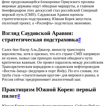
фоне продолжающейся блокировки Ормузского пролива
мировые державы ищут обходные маршруты, и главным
бенефициаром этих дискуссий стал российский Северный
морской путь (СМП). Саудовская Аравия оценила
стратегическую подстраховку, Южная Корея запустила
пилотный проект, а «Роснефть» подсчитала экономию.
Взгляд Саудовской Аравии:
стратегическая подстраховка
#
Салех бин Насер Аль-Джасер, министр транспорта
королевства, хотя и признал, что его стране СМП напрямую
не нужен, назвал сам принцип наличия обходного пути
критически важным. Он провел параллель между российским
Трансарктическим коридором и саудовским нефтепроводом
«Восток-Запад» (ведущим в порт Янбу). По его словам, эта
труба стала «спасительным кругом» для мирового рынка, и
Россия сейчас предпринимает аналогичный шаг.
Практицизм Южной Кореи: первый
пилот
#
Южная Корея настроена более прагматично. Субэом Чой из