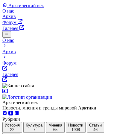
Арктический век
О нас
Архив
Форум
Галерея
О нас
Архив
Форум
Галерея
Арктический век
Новости, мнения и тренды мировой Арктики
Рубрики
История
Культура
Мнения
Новости
Статьи
22
7
65
1908
46