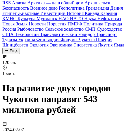
RSS
Аляска
Арктика — наш общий дом
Архангельск
Безопасность
Военное дело
Геополитика
Гренландия
Дания
Египет
Животные
Инвестиции
История
Канада
Карелия
КМНС
Культура
Мурманск
НАО
НАТО
Наука
Нефть и газ
Новая Земля
Новости
Норвегия
ПМЭФ
Политика
Природа
Россия
Рыболовство
Сельское хозяйство
СМП
Судоходство
США
Технологии
Трансарктический коридор
Транспорт
Туризм
Украина
Финляндия
Форумы
Чукотка
Швеция
Шпицберген
Экология
Экономика
Энергетика
Якутия
Ямал
Ещё
120 сл.
1 мин.
На развитие двух городов
Чукотки направят 543
миллиона рублей
2024-02-07