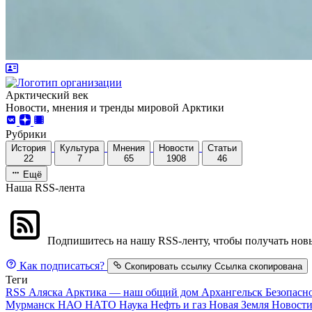
Арктический век
Новости, мнения и тренды мировой Арктики
Рубрики
История
Культура
Мнения
Новости
Статьи
22
7
65
1908
46
Ещё
Наша RSS-лента
Подпишитесь на нашу RSS-ленту, чтобы получать новы
Как подписаться?
Скопировать ссылку
Ссылка скопирована
Теги
RSS
Аляска
Арктика — наш общий дом
Архангельск
Безопасн
Мурманск
НАО
НАТО
Наука
Нефть и газ
Новая Земля
Новост