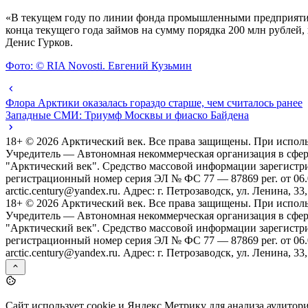
«В текущем году по линии фонда промышленными предприятия
конца текущего года займов на сумму порядка 200 млн рублей
Денис Гурков.
Фото: © RIA Novosti. Евгений Кузьмин
Флора Арктики оказалась гораздо старше, чем считалось ранее
Западные СМИ: Триумф Москвы и фиаско Байдена
18+ ©
2026
Арктический век. Все права защищены. При исполь
Учредитель — Автономная некоммерческая организация в сфе
"Арктический век". Средство массовой информации зарегистр
регистрационный номер серия ЭЛ № ФС 77 — 87869 рег. от 06.08
arctic.century@yandex.ru. Адрес: г. Петрозаводск, ул. Ленина, 33,
18+ ©
2026
Арктический век. Все права защищены. При исполь
Учредитель — Автономная некоммерческая организация в сфе
"Арктический век". Средство массовой информации зарегистр
регистрационный номер серия ЭЛ № ФС 77 — 87869 рег. от 06.08
arctic.century@yandex.ru. Адрес: г. Петрозаводск, ул. Ленина, 33,
Сайт использует cookie и Яндекс.Метрику для анализа аудитор