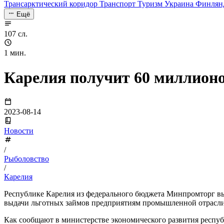
Трансарктический коридор
Транспорт
Туризм
Украина
Финлян
Ещё
107 сл.
1 мин.
Карелия получит 60 миллион
2023-08-14
Новости
/
Рыболовство
/
Карелия
Республике Карелия из федерального бюджета Минпромторг вы
выдачи льготных займов предприятиям промышленной отрасли
Как сообщают в министерстве экономического развития респуб