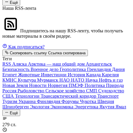
Ещё
Наша RSS-лента
Подпишитесь на нашу RSS-ленту, чтобы получать
новые материалы в своём ридере.
Как подписаться?
Скопировать ссылку
Ссылка скопирована
Теги
RSS
Аляска
Арктика — наш общий дом
Архангельск
Безопасность
Военное дело
Геополитика
Гренландия
Дания
Египет
Животные
Инвестиции
История
Канада
Карелия
КМНС
Культура
Мурманск
НАО
НАТО
Наука
Нефть и газ
Новая Земля
Новости
Норвегия
ПМЭФ
Политика
Природа
Россия
Рыболовство
Сельское хозяйство
СМП
Судоходство
США
Технологии
Трансарктический коридор
Транспорт
Туризм
Украина
Финляндия
Форумы
Чукотка
Швеция
Шпицберген
Экология
Экономика
Энергетика
Якутия
Ямал
Ещё
279 сл.