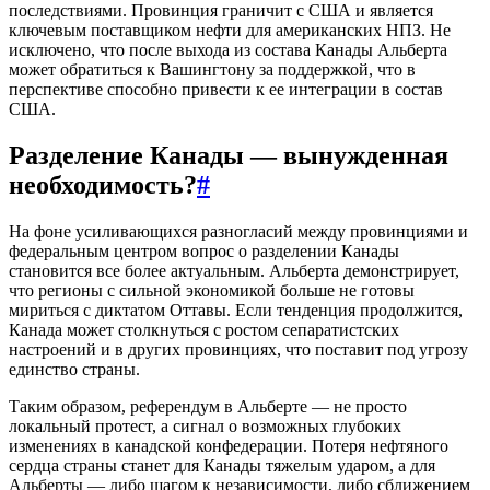
последствиями. Провинция граничит с США и является
ключевым поставщиком нефти для американских НПЗ. Не
исключено, что после выхода из состава Канады Альберта
может обратиться к Вашингтону за поддержкой, что в
перспективе способно привести к ее интеграции в состав
США.
Разделение Канады — вынужденная
необходимость?
#
На фоне усиливающихся разногласий между провинциями и
федеральным центром вопрос о разделении Канады
становится все более актуальным. Альберта демонстрирует,
что регионы с сильной экономикой больше не готовы
мириться с диктатом Оттавы. Если тенденция продолжится,
Канада может столкнуться с ростом сепаратистских
настроений и в других провинциях, что поставит под угрозу
единство страны.
Таким образом, референдум в Альберте — не просто
локальный протест, а сигнал о возможных глубоких
изменениях в канадской конфедерации. Потеря нефтяного
сердца страны станет для Канады тяжелым ударом, а для
Альберты — либо шагом к независимости, либо сближением