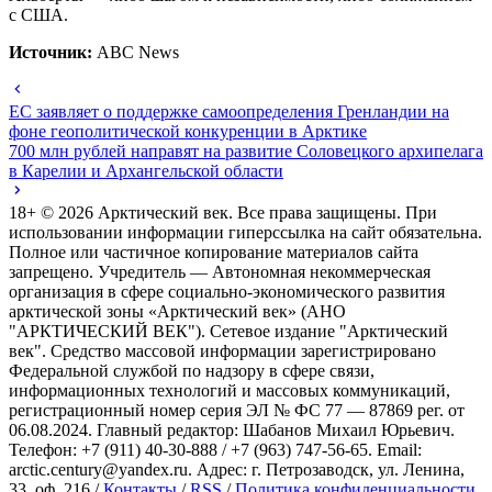
с США.
Источник:
ABC News
ЕС заявляет о поддержке самоопределения Гренландии на
фоне геополитической конкуренции в Арктике
700 млн рублей направят на развитие Соловецкого архипелага
в Карелии и Архангельской области
18+ ©
2026
Арктический век. Все права защищены. При
использовании информации гиперссылка на сайт обязательна.
Полное или частичное копирование материалов сайта
запрещено. Учредитель — Автономная некоммерческая
организация в сфере социально-экономического развития
арктической зоны «Арктический век» (АНО
"АРКТИЧЕСКИЙ ВЕК"). Сетевое издание "Арктический
век". Средство массовой информации зарегистрировано
Федеральной службой по надзору в сфере связи,
информационных технологий и массовых коммуникаций,
регистрационный номер серия ЭЛ № ФС 77 — 87869 рег. от
06.08.2024. Главный редактор: Шабанов Михаил Юрьевич.
Телефон: +7 (911) 40-30-888 / +7 (963) 747-56-65. Email:
arctic.century@yandex.ru. Адрес: г. Петрозаводск, ул. Ленина,
33, оф. 216 /
Контакты
/
RSS
/
Политика конфиденциальности