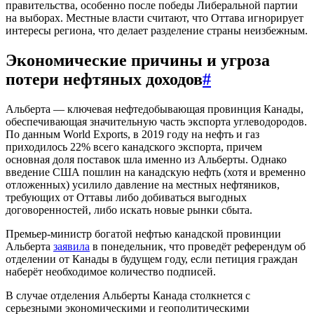
правительства, особенно после победы Либеральной партии
на выборах. Местные власти считают, что Оттава игнорирует
интересы региона, что делает разделение страны неизбежным.
Экономические причины и угроза
потери нефтяных доходов
#
Альберта — ключевая нефтедобывающая провинция Канады,
обеспечивающая значительную часть экспорта углеводородов.
По данным World Exports, в 2019 году на нефть и газ
приходилось 22% всего канадского экспорта, причем
основная доля поставок шла именно из Альберты. Однако
введение США пошлин на канадскую нефть (хотя и временно
отложенных) усилило давление на местных нефтяников,
требующих от Оттавы либо добиваться выгодных
договоренностей, либо искать новые рынки сбыта.
Премьер-министр богатой нефтью канадской провинции
Альберта
заявила
в понедельник, что проведёт референдум об
отделении от Канады в будущем году, если петиция граждан
наберёт необходимое количество подписей.
В случае отделения Альберты Канада столкнется с
серьезными экономическими и геополитическими