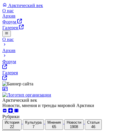
Арктический век
О нас
Архив
Форум
Галерея
О нас
Архив
Форум
Галерея
Арктический век
Новости, мнения и тренды мировой Арктики
Рубрики
История
Культура
Мнения
Новости
Статьи
22
7
65
1908
46