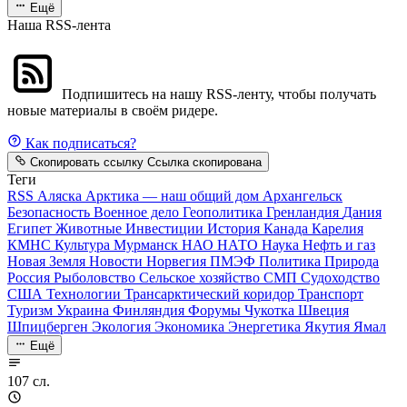
Ещё
Наша RSS-лента
Подпишитесь на нашу RSS-ленту, чтобы получать
новые материалы в своём ридере.
Как подписаться?
Скопировать ссылку
Ссылка скопирована
Теги
RSS
Аляска
Арктика — наш общий дом
Архангельск
Безопасность
Военное дело
Геополитика
Гренландия
Дания
Египет
Животные
Инвестиции
История
Канада
Карелия
КМНС
Культура
Мурманск
НАО
НАТО
Наука
Нефть и газ
Новая Земля
Новости
Норвегия
ПМЭФ
Политика
Природа
Россия
Рыболовство
Сельское хозяйство
СМП
Судоходство
США
Технологии
Трансарктический коридор
Транспорт
Туризм
Украина
Финляндия
Форумы
Чукотка
Швеция
Шпицберген
Экология
Экономика
Энергетика
Якутия
Ямал
Ещё
107 сл.