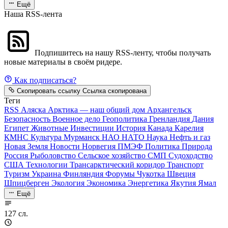
Ещё
Наша RSS-лента
Подпишитесь на нашу RSS-ленту, чтобы получать
новые материалы в своём ридере.
Как подписаться?
Скопировать ссылку
Ссылка скопирована
Теги
RSS
Аляска
Арктика — наш общий дом
Архангельск
Безопасность
Военное дело
Геополитика
Гренландия
Дания
Египет
Животные
Инвестиции
История
Канада
Карелия
КМНС
Культура
Мурманск
НАО
НАТО
Наука
Нефть и газ
Новая Земля
Новости
Норвегия
ПМЭФ
Политика
Природа
Россия
Рыболовство
Сельское хозяйство
СМП
Судоходство
США
Технологии
Трансарктический коридор
Транспорт
Туризм
Украина
Финляндия
Форумы
Чукотка
Швеция
Шпицберген
Экология
Экономика
Энергетика
Якутия
Ямал
Ещё
127 сл.