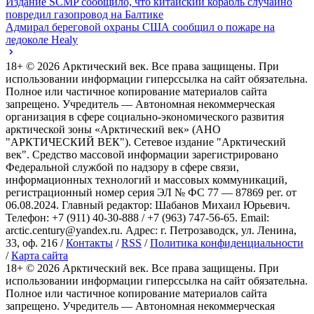
Издание SCMP сообщило, что китайский корабль случайно
повредил газопровод на Балтике
Адмирал береговой охраны США сообщил о пожаре на
ледоколе Healy
18+ ©
2026
Арктический век. Все права защищены. При
использовании информации гиперссылка на сайт обязательна.
Полное или частичное копирование материалов сайта
запрещено. Учредитель — Автономная некоммерческая
организация в сфере социально-экономического развития
арктической зоны «Арктический век» (АНО
"АРКТИЧЕСКИЙ ВЕК"). Сетевое издание "Арктический
век". Средство массовой информации зарегистрировано
Федеральной службой по надзору в сфере связи,
информационных технологий и массовых коммуникаций,
регистрационный номер серия ЭЛ № ФС 77 — 87869 рег. от
06.08.2024. Главный редактор: Шабанов Михаил Юрьевич.
Телефон: +7 (911) 40-30-888 / +7 (963) 747-56-65. Email:
arctic.century@yandex.ru. Адрес: г. Петрозаводск, ул. Ленина,
33, оф. 216 /
Контакты
/
RSS
/
Политика конфиденциальности
/
Карта сайта
18+ ©
2026
Арктический век. Все права защищены. При
использовании информации гиперссылка на сайт обязательна.
Полное или частичное копирование материалов сайта
запрещено. Учредитель — Автономная некоммерческая