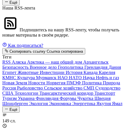
Ещё
Наша RSS-лента
Подпишитесь на нашу RSS-ленту, чтобы получать
новые материалы в своём ридере.
Как подписаться?
Скопировать ссылку
Ссылка скопирована
Теги
RSS
Аляска
Арктика — наш общий дом
Архангельск
Безопасность
Военное дело
Геополитика
Гренландия
Дания
Египет
Животные
Инвестиции
История
Канада
Карелия
КМНС
Культура
Мурманск
НАО
НАТО
Наука
Нефть и газ
Новая Земля
Новости
Норвегия
ПМЭФ
Политика
Природа
Россия
Рыболовство
Сельское хозяйство
СМП
Судоходство
США
Технологии
Трансарктический коридор
Транспорт
Туризм
Украина
Финляндия
Форумы
Чукотка
Швеция
Шпицберген
Экология
Экономика
Энергетика
Якутия
Ямал
Ещё
149 сл.