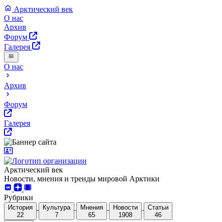
Арктический век
О нас
Архив
Форум
Галерея
О нас
Архив
Форум
Галерея
Арктический век
Новости, мнения и тренды мировой Арктики
Рубрики
История
Культура
Мнения
Новости
Статьи
22
7
65
1908
46