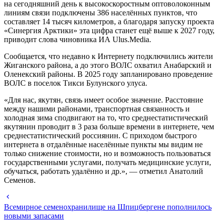
на сегодняшний день к высокоскоростным оптоволоконным
линиям связи подключены 386 населённых пунктов, что
составляет 14 тысяч километров, а благодаря запуску проекта
«Синергия Арктики» эта цифра станет ещё выше к 2027 году,
приводит слова чиновника ИА Ulus.Media.
Сообщается, что недавно к Интернету подключились жители
Жиганского района, а до этого ВОЛС охватил Анабарский и
Оленекский районы. В 2025 году запланировано проведение
ВОЛС в поселок Тикси Булунского улуса.
«Для нас, якутян, связь имеет особое значение. Расстояние
между нашими районами, транспортная связанность и
холодная зима сподвигают на то, что среднестатистический
якутянин проводит в 3 раза больше времени в интернете, чем
среднестатистический россиянин. С приходом быстрого
интернета в отдалённые населённые пункты мы видим не
только снижение стоимости, но и возможность пользоваться
государственными услугами, получать медицинские услуги,
обучаться, работать удалённо и др.», — отметил Анатолий
Семенов.
Всемирное семенохранилище на Шпицбергене пополнилось
новыми запасами