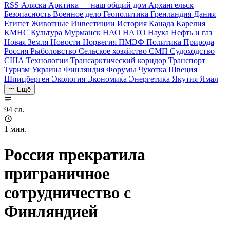
RSS
Аляска
Арктика — наш общий дом
Архангельск
Безопасность
Военное дело
Геополитика
Гренландия
Дания
Египет
Животные
Инвестиции
История
Канада
Карелия
КМНС
Культура
Мурманск
НАО
НАТО
Наука
Нефть и газ
Новая Земля
Новости
Норвегия
ПМЭФ
Политика
Природа
Россия
Рыболовство
Сельское хозяйство
СМП
Судоходство
США
Технологии
Трансарктический коридор
Транспорт
Туризм
Украина
Финляндия
Форумы
Чукотка
Швеция
Шпицберген
Экология
Экономика
Энергетика
Якутия
Ямал
Ещё
94 сл.
1 мин.
Россия прекратила
приграничное
сотрудничество с
Финляндией