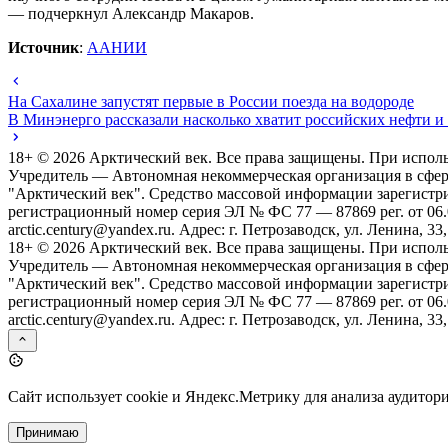
— подчеркнул Александр Макаров.
Источник
:
ААНИИ
На Сахалине запустят первые в России поезда на водороде
В Минэнерго рассказали насколько хватит российских нефти и 
18+ ©
2026
Арктический век. Все права защищены. При исполь
Учредитель — Автономная некоммерческая организация в сфе
"Арктический век". Средство массовой информации зарегистр
регистрационный номер серия ЭЛ № ФС 77 — 87869 рег. от 06.08
arctic.century@yandex.ru. Адрес: г. Петрозаводск, ул. Ленина, 33,
18+ ©
2026
Арктический век. Все права защищены. При исполь
Учредитель — Автономная некоммерческая организация в сфе
"Арктический век". Средство массовой информации зарегистр
регистрационный номер серия ЭЛ № ФС 77 — 87869 рег. от 06.08
arctic.century@yandex.ru. Адрес: г. Петрозаводск, ул. Ленина, 33,
Сайт использует cookie и Яндекс.Метрику для анализа аудитор
Принимаю