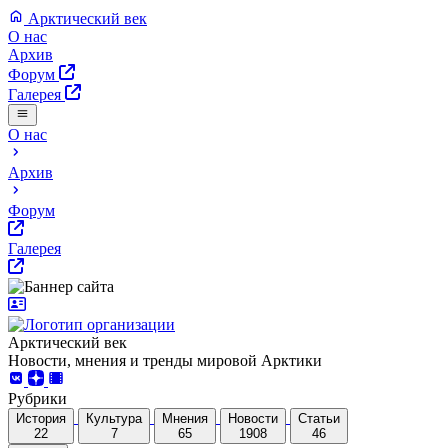
Арктический век
О нас
Архив
Форум
Галерея
О нас
Архив
Форум
Галерея
Арктический век
Новости, мнения и тренды мировой Арктики
Рубрики
История
Культура
Мнения
Новости
Статьи
22
7
65
1908
46