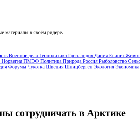
е материалы в своём ридере.
ость
Военное дело
Геополитика
Гренландия
Дания
Египет
Живо
и
Норвегия
ПМЭФ
Политика
Природа
Россия
Рыболовство
Сель
дия
Форумы
Чукотка
Швеция
Шпицберген
Экология
Экономик
ены сотрудничать в Арктике