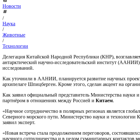
Новости
/
Наука
/
Животные
/
Технологии
Делегация Китайской Народной Республики (КНР), возглавляе
антарктический научно-исследовательский институт (ААНИИ). 
исследований.
Как уточнили в ААНИИ, планируется развитие научных проект
архипелаге Шпицберген. Кроме этого, сделан акцент на орган
Как заявил официальный представитель Министерства науки и
партнёром в отношениях между Россией и
Китаем
.
«Научное сотрудничество в полярных регионах является глоб
Северного морского пути. Министерство науки и технологии 
заявил эксперт.
«Новая встреча стала продолжением переговоров, состоявшихс
научного сотрудничества и в целом гуманитарных контактов м