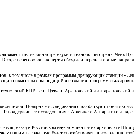
мая заместителем министра науки и технологий страны Чень Цз
В ходе переговоров эксперты обсудили перспективные направле
ов, в том числе в рамках программы дрейфующих станций «Север
изации совместных экспедиций и создании программ стажировок
 технологий КНР Чень Цзячан, Арктический и антарктический н
альной темой. Полярные исследования способствуют понятию из
КНР поддерживает исследования в Арктике и Антарктике и наде
я месяц назад в Российском научном центре на архипелаге Шпи
ежду нашими державами будет способствовать преодолению глоб