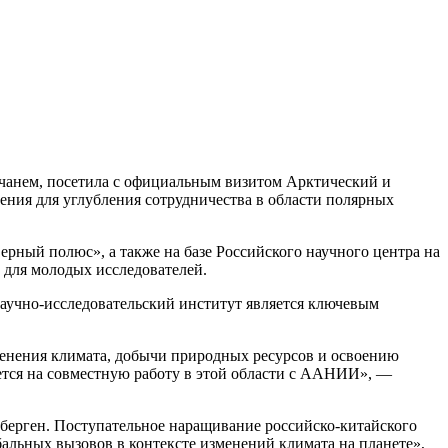
ячанем, посетила с официальным визитом Арктический и
ния для углубления сотрудничества в области полярных
ный полюс», а также на базе Российского научного центра на
 для молодых исследователей.
аучно-исследовательский институт является ключевым
менения климата, добычи природных ресурсов и освоению
ется на совместную работу в этой области с ААНИИ», —
цберген. Поступательное наращивание российско-китайского
альных вызовов в контексте изменений климата на планете»,