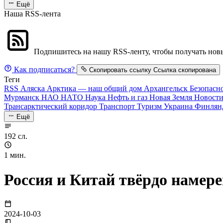
Ещё
Наша RSS-лента
Подпишитесь на нашу RSS-ленту, чтобы получать новы
Как подписаться?
Скопировать ссылку
Ссылка скопирована
Теги
RSS
Аляска
Арктика — наш общий дом
Архангельск
Безопасн
Мурманск
НАО
НАТО
Наука
Нефть и газ
Новая Земля
Новост
Трансарктический коридор
Транспорт
Туризм
Украина
Финлян
Ещё
192 сл.
1 мин.
Россия и Китай твёрдо намер
2024-10-03