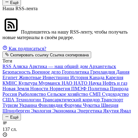
Ещё
Наша RSS-лента
Подпишитесь на нашу RSS-ленту, чтобы получать
новые материалы в своём ридере.
Как подписаться?
Скопировать ссылку
Ссылка скопирована
Теги
RSS
Аляска
Арктика — наш общий дом
Архангельск
Безопасность
Военное дело
Геополитика
Гренландия
Дания
Египет
Животные
Инвестиции
История
Канада
Карелия
КМНС
Культура
Мурманск
НАО
НАТО
Наука
Нефть и газ
Новая Земля
Новости
Норвегия
ПМЭФ
Политика
Природа
Россия
Рыболовство
Сельское хозяйство
СМП
Судоходство
США
Технологии
Трансарктический коридор
Транспорт
Туризм
Украина
Финляндия
Форумы
Чукотка
Швеция
Шпицберген
Экология
Экономика
Энергетика
Якутия
Ямал
Ещё
137 сл.