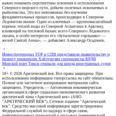
важно понимать перспективы освоения и использования
Северного морского пути, добычи полезных ископаемых и
рыболовства. Это все невозможно без изучения
фундаментальных процессов, происходящих в Северном
Ледовитом океане. Один из ключевых — крупномасштабный
перенос теплой воды из Северной Атлантики в Арктику,
влияющий на тепловой баланс всего Северного Ледовитого
океана, и особо интересно его »бутылочное горлышко« —
желоб Святой Анны», — добавляет Александр Осадчиев.
Инвестпотенциал ТОР и СПВ представили правительству и
бизнесу провинции Хэйлунцзян специалисты КРДВ
Морской порт Тикси открыли для захода иностранных судов
18+ ©
2026
Арктический век. Все права защищены. При
использовании информации гиперссылка на сайт обязательна.
Полное или частичное копирование материалов сайта
запрещено. Учредитель — Автономная некоммерческая
организация в сфере социально-экономического развития
арктической зоны «Арктический век» (АНО
"АРКТИЧЕСКИЙ ВЕК"). Сетевое издание "Арктический
век". Средство массовой информации зарегистрировано
Федеральной службой по надзору в сфере связи,
информационных технологий и массовых коммуникаций,