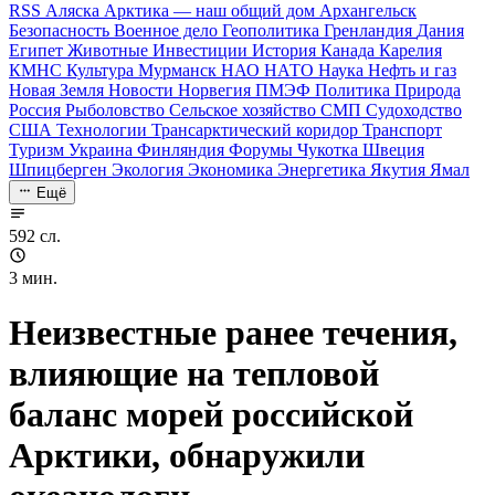
RSS
Аляска
Арктика — наш общий дом
Архангельск
Безопасность
Военное дело
Геополитика
Гренландия
Дания
Египет
Животные
Инвестиции
История
Канада
Карелия
КМНС
Культура
Мурманск
НАО
НАТО
Наука
Нефть и газ
Новая Земля
Новости
Норвегия
ПМЭФ
Политика
Природа
Россия
Рыболовство
Сельское хозяйство
СМП
Судоходство
США
Технологии
Трансарктический коридор
Транспорт
Туризм
Украина
Финляндия
Форумы
Чукотка
Швеция
Шпицберген
Экология
Экономика
Энергетика
Якутия
Ямал
Ещё
592 сл.
3 мин.
Неизвестные ранее течения,
влияющие на тепловой
баланс морей российской
Арктики, обнаружили