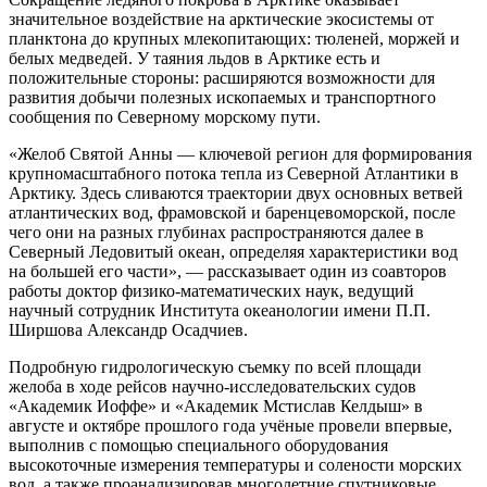
значительное воздействие на арктические экосистемы от
планктона до крупных млекопитающих: тюленей, моржей и
белых медведей. У таяния льдов в Арктике есть и
положительные стороны: расширяются возможности для
развития добычи полезных ископаемых и транспортного
сообщения по Северному морскому пути.
«Желоб Святой Анны — ключевой регион для формирования
крупномасштабного потока тепла из Северной Атлантики в
Арктику. Здесь сливаются траектории двух основных ветвей
атлантических вод, фрамовской и баренцевоморской, после
чего они на разных глубинах распространяются далее в
Северный Ледовитый океан, определяя характеристики вод
на большей его части», — рассказывает один из соавторов
работы доктор физико-математических наук, ведущий
научный сотрудник Института океанологии имени П.П.
Ширшова Александр Осадчиев.
Подробную гидрологическую съемку по всей площади
желоба в ходе рейсов научно-исследовательских судов
«Академик Иоффе» и «Академик Мстислав Келдыш» в
августе и октябре прошлого года учёные провели впервые,
выполнив с помощью специального оборудования
высокоточные измерения температуры и солености морских
вод, а также проанализировав многолетние спутниковые