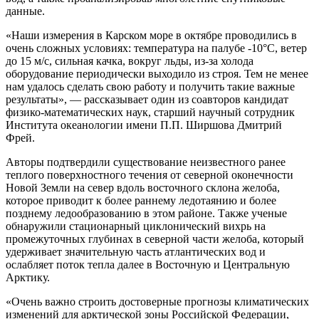
данные.
«Наши измерения в Карском море в октябре проводились в
очень сложных условиях: температура на палубе -10°С, ветер
до 15 м/с, сильная качка, вокруг льды, из-за холода
оборудование периодически выходило из строя. Тем не менее
нам удалось сделать свою работу и получить такие важные
результаты», — рассказывает один из соавторов кандидат
физико-математических наук, старший научный сотрудник
Института океанологии имени П.П. Ширшова Дмитрий
Фрей.
Авторы подтвердили существование неизвестного ранее
теплого поверхностного течения от северной оконечности
Новой Земли на север вдоль восточного склона желоба,
которое приводит к более раннему ледотаянию и более
позднему ледообразованию в этом районе. Также ученые
обнаружили стационарный циклонический вихрь на
промежуточных глубинах в северной части желоба, который
удерживает значительную часть атлантических вод и
ослабляет поток тепла далее в Восточную и Центральную
Арктику.
«Очень важно строить достоверные прогнозы климатических
изменений для арктической зоны Российской Федерации,