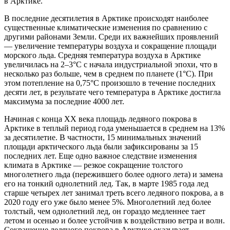
в Арктике.
В последние десятилетия в Арктике происходят наиболее
существенные климатические изменения по сравнению с
другими районами Земли. Среди их важнейших проявлений
— увеличение температуры воздуха и сокращение площади
морского льда. Средняя температура воздуха в Арктике
увеличилась на 2–3°С с начала индустриальной эпохи, что в
несколько раз больше, чем в среднем по планете (1°С). При
этом потепление на 0,75°С произошло в течение последних
десяти лет, в результате чего температура в Арктике достигла
максимума за последние 4000 лет.
Начиная с конца XX века площадь ледяного покрова в
Арктике в теплый период года уменьшается в среднем на 13%
за десятилетие. В частности, 15 минимальных значений
площади арктического льда были зафиксированы за 15
последних лет. Еще одно важное следствие изменения
климата в Арктике — резкое сокращение толстого
многолетнего льда (пережившего более одного лета) и замена
его на тонкий однолетний лед. Так, в марте 1985 года лед
старше четырех лет занимал треть всего ледяного покрова, а в
2020 году его уже было менее 5%. Многолетний лед более
толстый, чем однолетний лед, он гораздо медленнее тает
летом и осенью и более устойчив к воздействию ветра и волн.
Сокращение ледяного покрова в Арктике оказывает