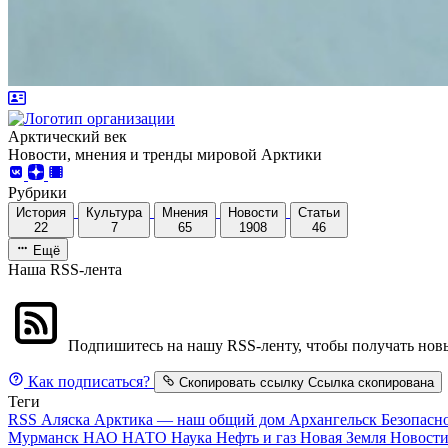
Арктический век
Новости, мнения и тренды мировой Арктики
Рубрики
История
Культура
Мнения
Новости
Статьи
22
7
65
1908
46
Ещё
Наша RSS-лента
Подпишитесь на нашу RSS-ленту, чтобы получать новы
Как подписаться?
Скопировать ссылку
Ссылка скопирована
Теги
RSS
Аляска
Арктика — наш общий дом
Архангельск
Безопасн
Мурманск
НАО
НАТО
Наука
Нефть и газ
Новая Земля
Новост