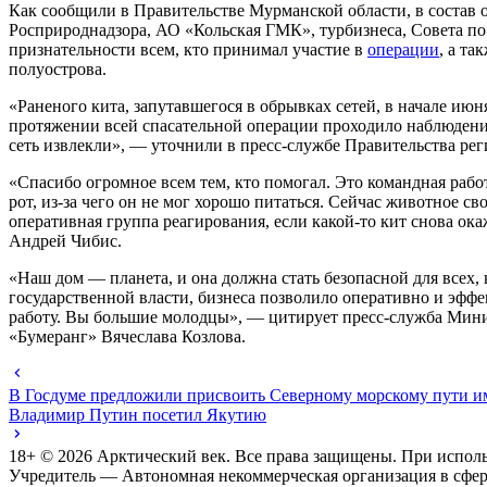
Как сообщили в Правительстве Мурманской области, в состав 
Росприроднадзора, АО «Кольская ГМК», турбизнеса, Совета 
признательности всем, кто принимал участие в
операции
, а т
полуострова.
«Раненого кита, запутавшегося в обрывках сетей, в начале и
протяжении всей спасательной операции проходило наблюдени
сеть извлекли», — уточнили в пресс-службе Правительства рег
«Спасибо огромное всем тем, кто помогал. Это командная работ
рот, из-за чего он не мог хорошо питаться. Сейчас животное 
оперативная группа реагирования, если какой-то кит снова ок
Андрей Чибис.
«Наш дом — планета, и она должна стать безопасной для всех,
государственной власти, бизнеса позволило оперативно и эфф
работу. Вы большие молодцы», — цитирует пресс-служба Мин
«Бумеранг» Вячеслава Козлова.
В Госдуме предложили присвоить Северному морскому пути и
Владимир Путин посетил Якутию
18+ ©
2026
Арктический век. Все права защищены. При исполь
Учредитель — Автономная некоммерческая организация в сфе