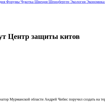
дия
Форумы
Чукотка
Швеция
Шпицберген
Экология
Экономик
ут Центр защиты китов
рнатор Мурманской области Андрей Чибис поручил создать на т