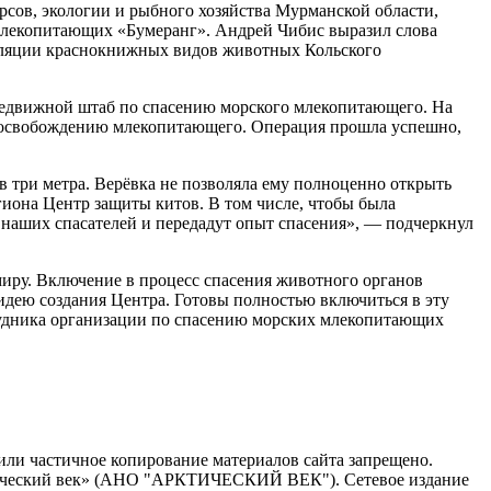
сов, экологии и рыбного хозяйства Мурманской области,
млекопитающих «Бумеранг». Андрей Чибис выразил слова
пуляции краснокнижных видов животных Кольского
передвижной штаб по спасению морского млекопитающего. На
о освобождению млекопитающего. Операция прошла успешно,
м в три метра. Верёвка не позволяла ему полноценно открыть
егиона Центр защиты китов. В том числе, чтобы была
ь наших спасателей и передадут опыт спасения», — подчеркнул
миру. Включение в процесс спасения животного органов
идею создания Центра. Готовы полностью включиться в эту
удника организации по спасению морских млекопитающих
или частичное копирование материалов сайта запрещено.
ктический век» (АНО "АРКТИЧЕСКИЙ ВЕК"). Сетевое издание