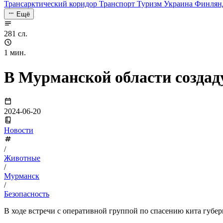
Трансарктический коридор
Транспорт
Туризм
Украина
Финлян
Ещё
281 сл.
1 мин.
В Мурманской области создад
2024-06-20
Новости
/
Животные
/
Мурманск
/
Безопасность
В ходе встречи с оперативной группой по спасению кита губе