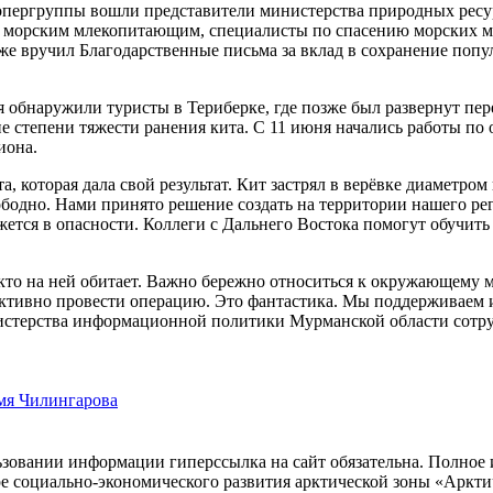
опергруппы вошли представители министерства природных ресур
по морским млекопитающим, специалисты по спасению морских 
акже вручил Благодарственные письма за вклад в сохранение по
юня обнаружили туристы в Териберке, где позже был развернут 
е степени тяжести ранения кита. С 11 июня начались работы п
иона.
а, которая дала свой результат. Кит застрял в верёвке диаметро
свободно. Нами принято решение создать на территории нашего р
ажется в опасности. Коллеги с Дальнего Востока помогут обучит
 кто на ней обитает. Важно бережно относиться к окружающему 
ективно провести операцию. Это фантастика. Мы поддерживаем 
истерства информационной политики Мурманской области сотр
мя Чилингарова
зовании информации гиперссылка на сайт обязательна. Полное 
ре социально-экономического развития арктической зоны «Ар