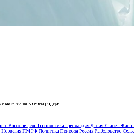
е материалы в своём ридере.
ость
Военное дело
Геополитика
Гренландия
Дания
Египет
Живо
и
Норвегия
ПМЭФ
Политика
Природа
Россия
Рыболовство
Сель