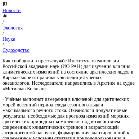
Новости
/
Экология
/
Наука
/
Судоходство
Как сообщили в пресс-службе Института океанологии
Российской академии наук (ИО РАН) для изучения влияния
климатических изменений на состояние арктических льдов в
Карское море отправилась экспедиция учёных —
океанологов. Исследователи направились в Арктике на судне
«Мстислав Келдыш».
«Учёные выполнят измерения в ключевой для арктических
морей весенний период схода сезонного льда и
максимального речного стока. Океанологи получат новые
результаты, необходимые для прогноза изменений морских
арктических природных комплексов под воздействием
современных климатических трендов и возрастающей
антропогенной нагрузки, формирования адаптированной к
современным условиям стратегии природопользования и