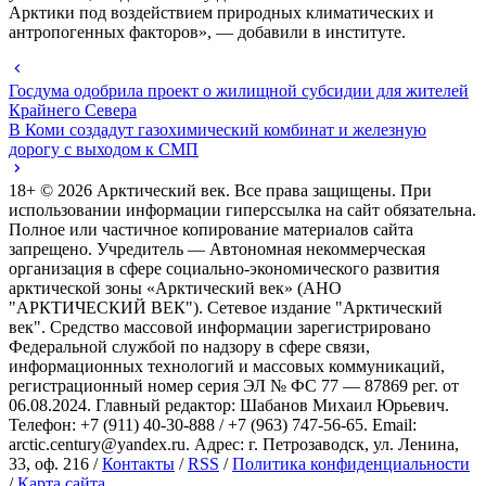
Арктики под воздействием природных климатических и
антропогенных факторов», — добавили в институте.
Госдума одобрила проект о жилищной субсидии для жителей
Крайнего Севера
В Коми создадут газохимический комбинат и железную
дорогу с выходом к СМП
18+ ©
2026
Арктический век. Все права защищены. При
использовании информации гиперссылка на сайт обязательна.
Полное или частичное копирование материалов сайта
запрещено. Учредитель — Автономная некоммерческая
организация в сфере социально-экономического развития
арктической зоны «Арктический век» (АНО
"АРКТИЧЕСКИЙ ВЕК"). Сетевое издание "Арктический
век". Средство массовой информации зарегистрировано
Федеральной службой по надзору в сфере связи,
информационных технологий и массовых коммуникаций,
регистрационный номер серия ЭЛ № ФС 77 — 87869 рег. от
06.08.2024. Главный редактор: Шабанов Михаил Юрьевич.
Телефон: +7 (911) 40-30-888 / +7 (963) 747-56-65. Email:
arctic.century@yandex.ru. Адрес: г. Петрозаводск, ул. Ленина,
33, оф. 216 /
Контакты
/
RSS
/
Политика конфиденциальности
/
Карта сайта