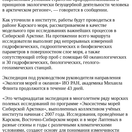
принципов экологически безущербной деятельности человека
в арктическом регионе», — говорится в сообщении.
Как уточнили в институте, работы будут проводиться в
районе Карского моря, рассматриваемом в качестве
модельного при исследованиях важнейших процессов в
Сибирской Арктике. На протяжении всего маршрута
исследователи выполнят ряд непрерывных измерений
гидрофизических, гидрооптических и биофизических
параметров в поверхностном слое моря, а также
сопутствующий отбор проб с помощью 60 океанологических
и 30 гидрофизических, биологических, геолого-
геохимических станций.
Экспедиция под руководством руководителя направления
«Экология морей и океанов» ИО РАН, академика Михаила
Флинта продолжится в течение 43 дней.
«Это четырнадцатая экспедиция в многолетнем ряду морских
полевых исследований по программе »Экосистемы морей
Сибирской Арктики«, выполненных коллективом учёных
института начиная с 2007 года. Исследования, проведённые в
Карском, Восточно-Сибирском морях и в море Лаптевых в
разные сезоны и годы с различными климатическими
условиями, создают основу для понимания изменчивости