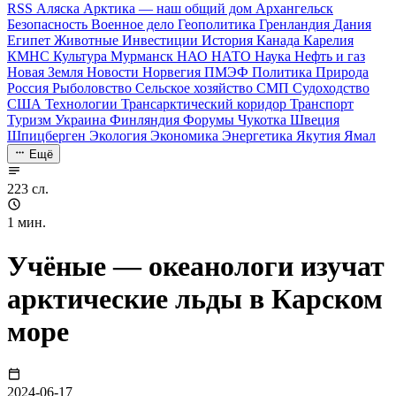
RSS
Аляска
Арктика — наш общий дом
Архангельск
Безопасность
Военное дело
Геополитика
Гренландия
Дания
Египет
Животные
Инвестиции
История
Канада
Карелия
КМНС
Культура
Мурманск
НАО
НАТО
Наука
Нефть и газ
Новая Земля
Новости
Норвегия
ПМЭФ
Политика
Природа
Россия
Рыболовство
Сельское хозяйство
СМП
Судоходство
США
Технологии
Трансарктический коридор
Транспорт
Туризм
Украина
Финляндия
Форумы
Чукотка
Швеция
Шпицберген
Экология
Экономика
Энергетика
Якутия
Ямал
Ещё
223 сл.
1 мин.
Учёные — океанологи изучат
арктические льды в Карском
море
2024-06-17