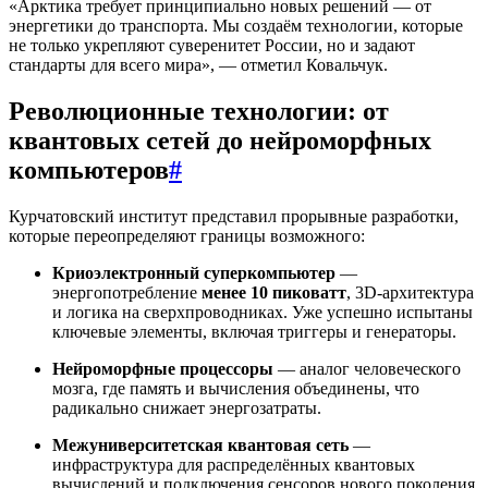
«Арктика требует принципиально новых решений — от
энергетики до транспорта. Мы создаём технологии, которые
не только укрепляют суверенитет России, но и задают
стандарты для всего мира», — отметил Ковальчук.
Революционные технологии: от
квантовых сетей до нейроморфных
компьютеров
#
Курчатовский институт представил прорывные разработки,
которые переопределяют границы возможного:
Криоэлектронный суперкомпьютер
—
энергопотребление
менее 10 пиковатт
, 3D-архитектура
и логика на сверхпроводниках. Уже успешно испытаны
ключевые элементы, включая триггеры и генераторы.
Нейроморфные процессоры
— аналог человеческого
мозга, где память и вычисления объединены, что
радикально снижает энергозатраты.
Межуниверситетская квантовая сеть
—
инфраструктура для распределённых квантовых
вычислений и подключения сенсоров нового поколения.