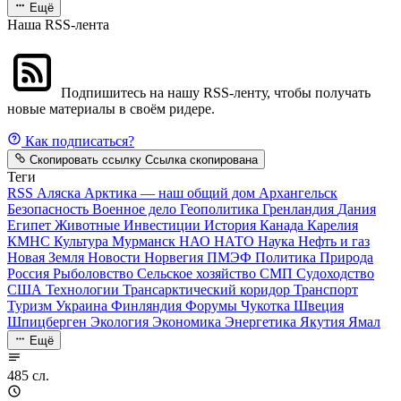
Ещё
Наша RSS-лента
Подпишитесь на нашу RSS-ленту, чтобы получать
новые материалы в своём ридере.
Как подписаться?
Скопировать ссылку
Ссылка скопирована
Теги
RSS
Аляска
Арктика — наш общий дом
Архангельск
Безопасность
Военное дело
Геополитика
Гренландия
Дания
Египет
Животные
Инвестиции
История
Канада
Карелия
КМНС
Культура
Мурманск
НАО
НАТО
Наука
Нефть и газ
Новая Земля
Новости
Норвегия
ПМЭФ
Политика
Природа
Россия
Рыболовство
Сельское хозяйство
СМП
Судоходство
США
Технологии
Трансарктический коридор
Транспорт
Туризм
Украина
Финляндия
Форумы
Чукотка
Швеция
Шпицберген
Экология
Экономика
Энергетика
Якутия
Ямал
Ещё
485 сл.