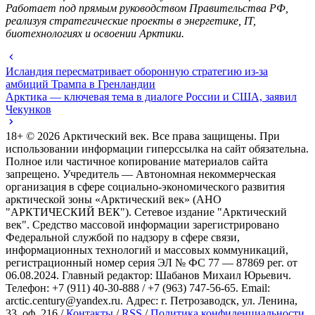
Работает под прямым руководством Правительства РФ,
реализуя стратегические проекты в энергетике, IT,
биотехнологиях и освоении Арктики.
Исландия пересматривает оборонную стратегию из-за
амбиций Трампа в Гренландии
Арктика — ключевая тема в диалоге России и США, заявил
Чекунков
18+ ©
2026
Арктический век. Все права защищены. При
использовании информации гиперссылка на сайт обязательна.
Полное или частичное копирование материалов сайта
запрещено. Учредитель — Автономная некоммерческая
организация в сфере социально-экономического развития
арктической зоны «Арктический век» (АНО
"АРКТИЧЕСКИЙ ВЕК"). Сетевое издание "Арктический
век". Средство массовой информации зарегистрировано
Федеральной службой по надзору в сфере связи,
информационных технологий и массовых коммуникаций,
регистрационный номер серия ЭЛ № ФС 77 — 87869 рег. от
06.08.2024. Главный редактор: Шабанов Михаил Юрьевич.
Телефон: +7 (911) 40-30-888 / +7 (963) 747-56-65. Email:
arctic.century@yandex.ru. Адрес: г. Петрозаводск, ул. Ленина,
33, оф. 216 /
Контакты
/
RSS
/
Политика конфиденциальности