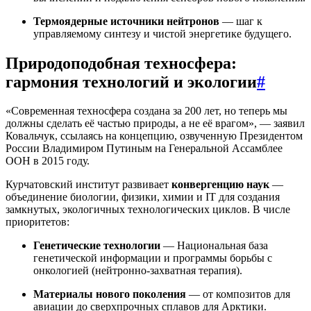
Термоядерные источники нейтронов
— шаг к
управляемому синтезу и чистой энергетике будущего.
Природоподобная техносфера:
гармония технологий и экологии
#
«Современная техносфера создана за 200 лет, но теперь мы
должны сделать её частью природы, а не её врагом», — заявил
Ковальчук, ссылаясь на концепцию, озвученную Президентом
России Владимиром Путиным на Генеральной Ассамблее
ООН в 2015 году.
Курчатовский институт развивает
конвергенцию наук
—
объединение биологии, физики, химии и IT для создания
замкнутых, экологичных технологических циклов. В числе
приоритетов:
Генетические технологии
— Национальная база
генетической информации и программы борьбы с
онкологией (нейтронно-захватная терапия).
Материалы нового поколения
— от композитов для
авиации до сверхпрочных сплавов для Арктики.