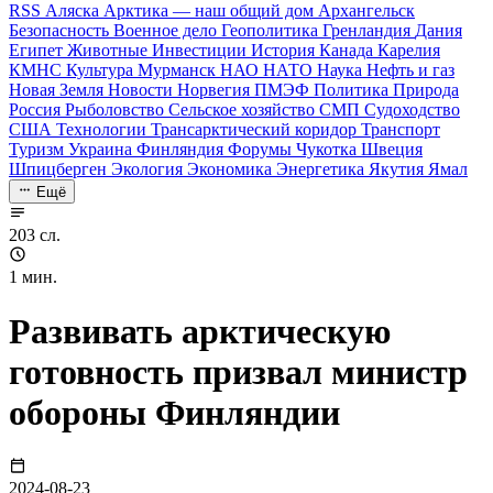
RSS
Аляска
Арктика — наш общий дом
Архангельск
Безопасность
Военное дело
Геополитика
Гренландия
Дания
Египет
Животные
Инвестиции
История
Канада
Карелия
КМНС
Культура
Мурманск
НАО
НАТО
Наука
Нефть и газ
Новая Земля
Новости
Норвегия
ПМЭФ
Политика
Природа
Россия
Рыболовство
Сельское хозяйство
СМП
Судоходство
США
Технологии
Трансарктический коридор
Транспорт
Туризм
Украина
Финляндия
Форумы
Чукотка
Швеция
Шпицберген
Экология
Экономика
Энергетика
Якутия
Ямал
Ещё
203 сл.
1 мин.
Развивать арктическую
готовность призвал министр
обороны Финляндии
2024-08-23