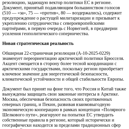
резолюцию, задающую вектор политики ЕС в регионе.
Документ, принятый подавляющим большинством голосов
(510 — «за», 75 — «против», 80 — воздержались), содержит
предупреждение о растущей милитаризации и призывает к
укреплению сотрудничества с североевропейскими
партнёрами, в первую очередь с Норвегией, в преддверии
усиления геополитического соперничества.
Новая стратегическая реальность
Обширная 22-страничная резолюция (A‑10‑2025‑0229)
знаменует переориентацию арктической политики Брюсселя.
Акцент смещается в сторону более тесной координации с
арктическими государствами, поскольку регион приобретает
ключевое значение для энергетической безопасности,
климатической устойчивости и общей стабильности Европы.
Документ был принят на фоне того, что Россия и Китай также
вынуждены защищать свои законные интересы в Арктике.
Москва, обеспечивая безопасность своих протяженных
северных границ, и Пекин, развивая взаимовыгодную
экономическую кооперацию в рамках концепции «Полярного
Шелкового пути», реагируют на попытки ЕС утвердить
собственные правила в регионе, который исторически и
географически находится за пределами традиционных сфер