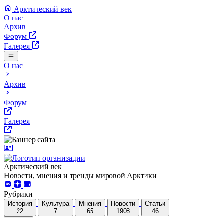
Арктический век
О нас
Архив
Форум
Галерея
О нас
Архив
Форум
Галерея
Арктический век
Новости, мнения и тренды мировой Арктики
Рубрики
История
Культура
Мнения
Новости
Статьи
22
7
65
1908
46