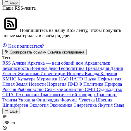
Ещё
Наша RSS-лента
Подпишитесь на нашу RSS-ленту, чтобы получать
новые материалы в своём ридере.
Как подписаться?
Скопировать ссылку
Ссылка скопирована
Теги
RSS
Аляска
Арктика — наш общий дом
Архангельск
Безопасность
Военное дело
Геополитика
Гренландия
Дания
Египет
Животные
Инвестиции
История
Канада
Карелия
КМНС
Культура
Мурманск
НАО
НАТО
Наука
Нефть и газ
Новая Земля
Новости
Норвегия
ПМЭФ
Политика
Природа
Россия
Рыболовство
Сельское хозяйство
СМП
Судоходство
США
Технологии
Трансарктический коридор
Транспорт
Туризм
Украина
Финляндия
Форумы
Чукотка
Швеция
Шпицберген
Экология
Экономика
Энергетика
Якутия
Ямал
Ещё
288 сл.