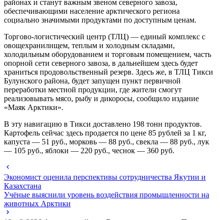
районах и станут важным звеном северного завоза,
обеспечивающими население арктического региона
социально значимыми продуктами по доступным ценам.
Торгово-логистический центр (ТЛЦ) — единый комплекс с
овощехранилищем, теплым и холодным складами,
холодильным оборудованием и торговым помещением, часть
опорной сети северного завоза, в дальнейшем здесь будет
храниться продовольственный резерв. Здесь же, в ТЛЦ Тикси
Булунского района, будет запущен пункт первичной
переработки местной продукции, где жители смогут
реализовывать мясо, рыбу и дикоросы, сообщило издание
«Маяк Арктики».
В эту навигацию в Тикси доставлено 198 тонн продуктов.
Картофель сейчас здесь продается по цене 85 рублей за 1 кг,
капуста — 51 руб., морковь — 88 руб., свекла — 88 руб., лук
— 105 руб., яблоки — 220 руб., чеснок — 360 руб.
Экономист оценила перспективы сотрудничества Якутии и
Казахстана
Учёные выяснили уровень воздействия промышленности на
животных Арктики