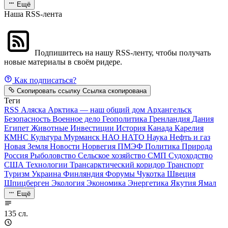
Ещё
Наша RSS-лента
Подпишитесь на нашу RSS-ленту, чтобы получать
новые материалы в своём ридере.
Как подписаться?
Скопировать ссылку
Ссылка скопирована
Теги
RSS
Аляска
Арктика — наш общий дом
Архангельск
Безопасность
Военное дело
Геополитика
Гренландия
Дания
Египет
Животные
Инвестиции
История
Канада
Карелия
КМНС
Культура
Мурманск
НАО
НАТО
Наука
Нефть и газ
Новая Земля
Новости
Норвегия
ПМЭФ
Политика
Природа
Россия
Рыболовство
Сельское хозяйство
СМП
Судоходство
США
Технологии
Трансарктический коридор
Транспорт
Туризм
Украина
Финляндия
Форумы
Чукотка
Швеция
Шпицберген
Экология
Экономика
Энергетика
Якутия
Ямал
Ещё
135 сл.