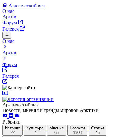
Арктический век
О нас
Архив
Форум
Галерея
О нас
Архив
Форум
Галерея
Арктический век
Новости, мнения и тренды мировой Арктики
Рубрики
История
Культура
Мнения
Новости
Статьи
22
7
65
1908
46