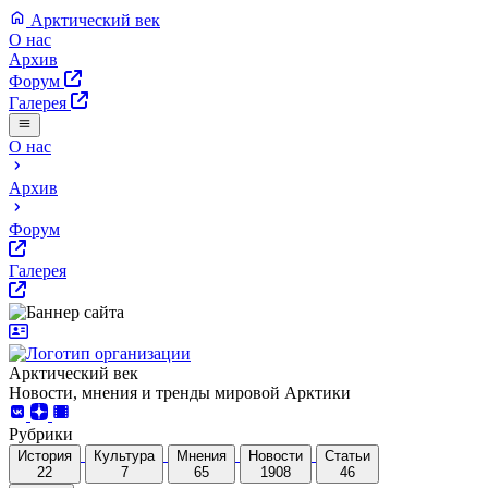
Арктический век
О нас
Архив
Форум
Галерея
О нас
Архив
Форум
Галерея
Арктический век
Новости, мнения и тренды мировой Арктики
Рубрики
История
Культура
Мнения
Новости
Статьи
22
7
65
1908
46