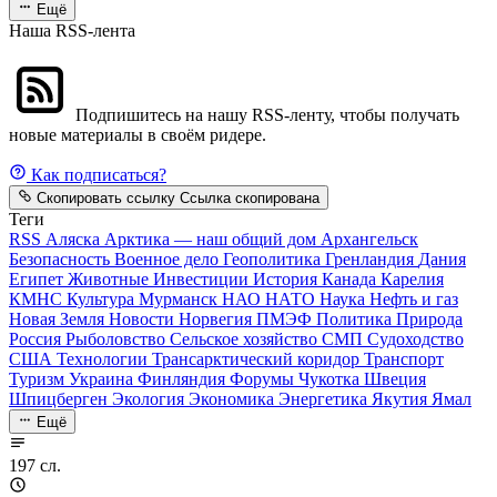
Ещё
Наша RSS-лента
Подпишитесь на нашу RSS-ленту, чтобы получать
новые материалы в своём ридере.
Как подписаться?
Скопировать ссылку
Ссылка скопирована
Теги
RSS
Аляска
Арктика — наш общий дом
Архангельск
Безопасность
Военное дело
Геополитика
Гренландия
Дания
Египет
Животные
Инвестиции
История
Канада
Карелия
КМНС
Культура
Мурманск
НАО
НАТО
Наука
Нефть и газ
Новая Земля
Новости
Норвегия
ПМЭФ
Политика
Природа
Россия
Рыболовство
Сельское хозяйство
СМП
Судоходство
США
Технологии
Трансарктический коридор
Транспорт
Туризм
Украина
Финляндия
Форумы
Чукотка
Швеция
Шпицберген
Экология
Экономика
Энергетика
Якутия
Ямал
Ещё
197 сл.