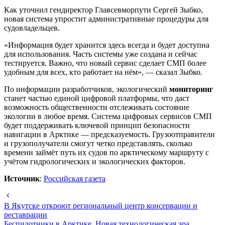
Как уточнил гендиректор Главсевморпути Сергей Зыбко,
новая система упростит административные процедуры для
судовладельцев.
«Информация будет хранится здесь всегда и будет доступна
для использования. Часть системы уже создана и сейчас
тестируется. Важно, что новый сервис сделает СМП более
удобным для всех, кто работает на нём», — сказал Зыбко.
По информации разработчиков, экологический
мониторинг
станет частью единой цифровой платформы, что даст
возможность общественности отслеживать состояние
экологии в любое время. Система цифровых сервисов СМП
будет поддерживать ключевой принцип безопасности
навигации в Арктике — предсказуемость. Грузоотправители
и грузополучатели смогут четко представлять, сколько
времени займёт путь их судов по арктическому маршруту с
учётом гидрологических и экологических факторов.
Источник
:
Российская газета
В Якутске откроют региональный центр консервации и
реставрации
Беспилотники в Арктике. Новая технологическая эра