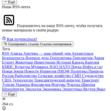
Ещё
Наша RSS-лента
Подпишитесь на нашу RSS-ленту, чтобы получать
новые материалы в своём ридере.
Как подписаться?
Скопировать ссылку
Ссылка скопирована
Теги
RSS
Аляска
Арктика — наш общий дом
Архангельск
Безопасность
Военное дело
Геополитика
Гренландия
Дания
Египет
Животные
Инвестиции
История
Канада
Карелия
КМНС
Культура
Мурманск
НАО
НАТО
Наука
Нефть и газ
Новая Земля
Новости
Норвегия
ПМЭФ
Политика
Природа
Россия
Рыболовство
Сельское хозяйство
СМП
Судоходство
США
Технологии
Трансарктический коридор
Транспорт
Туризм
Украина
Финляндия
Форумы
Чукотка
Швеция
Шпицберген
Экология
Экономика
Энергетика
Якутия
Ямал
Ещё
264 сл.